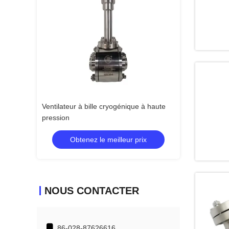
inoxydable en
Ventilateur à bille cryogénique à haute
Valve à globe cr
pression
 prix
Obtenez le meilleur prix
Obtenez 
NOUS CONTACTER
86-028-87626616