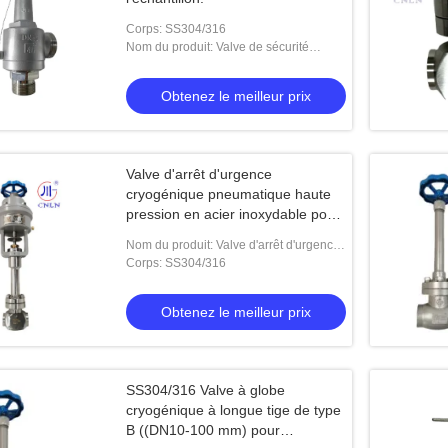
Corps: SS304/316
Nom du produit: Valve de sécurité
cryogénique
Obtenez le meilleur prix
Valve d'arrêt d'urgence
cryogénique pneumatique haute
pression en acier inoxydable pour
GNL, LAR
Nom du produit: Valve d'arrêt d'urgence
pneumatique cryogénique
Corps: SS304/316
Obtenez le meilleur prix
SS304/316 Valve à globe
cryogénique à longue tige de type
B ((DN10-100 mm) pour