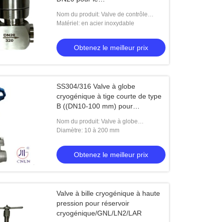
GNL/LOX/LN2/LAR/LCO2
Nom du produit: Valve de contrôle
cryogénique haute pression
Matériel: en acier inoxydable
Obtenez le meilleur prix
SS304/316 Valve à globe
cryogénique à tige courte de type
B ((DN10-100 mm) pour
GNL/LOX/LN2
Nom du produit: Valve à globe
cryogénique à tige courte type B
Diamètre: 10 à 200 mm
Obtenez le meilleur prix
Valve à bille cryogénique à haute
pression pour réservoir
cryogénique/GNL/LN2/LAR