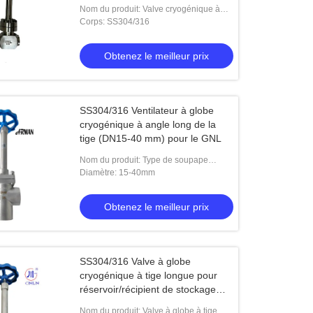
Nom du produit: Valve cryogénique à
bulbe haute pression
Corps: SS304/316
Obtenez le meilleur prix
SS304/316 Ventilateur à globe
cryogénique à angle long de la
tige (DN15-40 mm) pour le GNL
Nom du produit: Type de soupape
cryogénique à globe à angle long
Diamètre: 15-40mm
Obtenez le meilleur prix
SS304/316 Valve à globe
cryogénique à tige longue pour
réservoir/récipient de stockage
cryogénique
Nom du produit: Valve à globe à tige