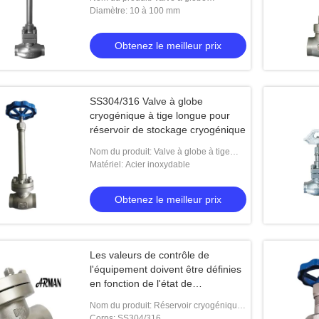
cryogénique à longue tige de type D
Diamètre: 10 à 100 mm
Obtenez le meilleur prix
SS304/316 Valve à globe
cryogénique à tige longue pour
réservoir de stockage cryogénique
yogénique à tige longue
Connexion cryogénique de soudure de
Valve
Nom du produit: Valve à globe à tige
tige de short d'acier inoxydable de
fin d
longue cryogénique de type A
Matériel: Acier inoxydable
robinet d'arrêt sphérique DN40
le meilleur prix
Obtenez le meilleur prix
Obtenez le meilleur prix
Les valeurs de contrôle de
l'équipement doivent être définies
en fonction de l'état de
l'équipement.
Nom du produit: Réservoir cryogénique
de soupape de contrôle
Corps: SS304/316