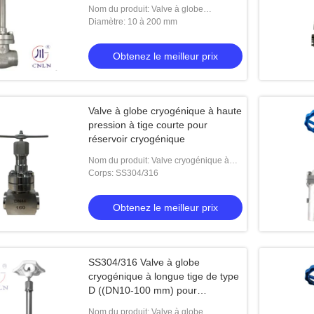
GNL/LOX/LN2
Nom du produit: Valve à globe
cryogénique à longue tige de type B
Diamètre: 10 à 200 mm
Obtenez le meilleur prix
Valve à globe cryogénique à haute
pression à tige courte pour
réservoir cryogénique
Nom du produit: Valve cryogénique à
bulbe à haute pression à tronc court
Corps: SS304/316
Obtenez le meilleur prix
SS304/316 Valve à globe
cryogénique à longue tige de type
D ((DN10-100 mm) pour
GNL/LOX/LN2
Nom du produit: Valve à globe