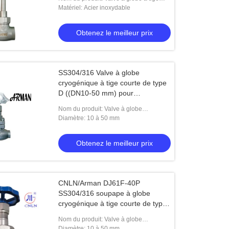
longue cryogénique de type C
Matériel: Acier inoxydable
Obtenez le meilleur prix
SS304/316 Valve à globe
cryogénique à tige courte de type
D ((DN10-50 mm) pour
GNL/LOX/LN2
 de tige de la température DN25 de
Robinet d'arrêt sphérique cryogén
Nom du produit: Valve à globe
e soudure basse longue
de longue tige de volant de comm
cryogénique à tige courte de type D
Diamètre: 10 à 50 mm
solides solubles par le type CDJ6
Obtenez le meilleur prix
Obtenez le meilleur prix
de manière
Obtenez le meilleur prix
CNLN/Arman DJ61F-40P
SS304/316 soupape à globe
cryogénique à tige courte de type
C ((DN10-50mm) pour les
Nom du produit: Valve à globe
systèmes GNL/LOX/LN2
cryogénique à tige courte de type C
Diamètre: 10 à 50 mm