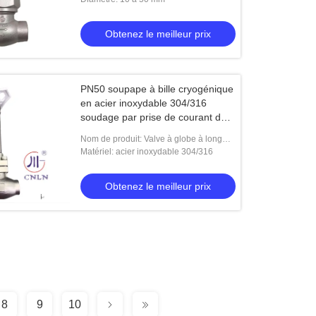
Obtenez le meilleur prix
PN50 soupape à bille cryogénique
en acier inoxydable 304/316
soudage par prise de courant de
-196°C à +80°C
Nom de produit: Valve à globe à long
arbre à basse température
Matériel: acier inoxydable 304/316
Obtenez le meilleur prix
8
9
10