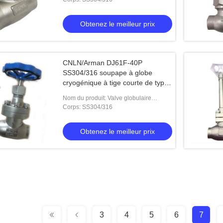
Obtenez le meilleur prix
CNLN/Arman DJ61F-40P
SS304/316 soupape à globe
cryogénique à tige courte de type
A ((DN10-100mm) pour les
Nom du produit: Valve globulaire
systèmes GNL/LOX/LN2
cryogénique à tige courte de type A
Corps: SS304/316
Obtenez le meilleur prix
3
4
5
6
7