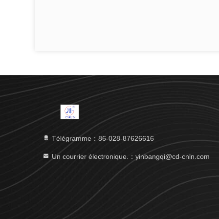
Télégramme：86-028-87626616
Un courrier électronique.：yinbangqi@cd-cnln.com