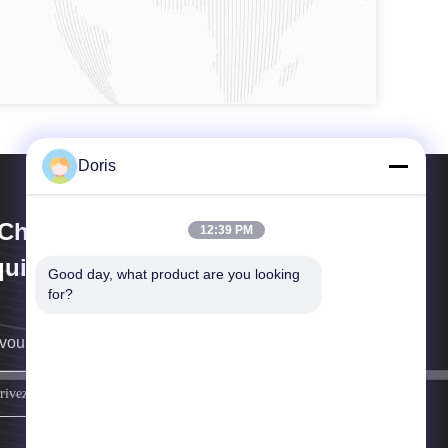
Doris
Chuan Liangchuan Mechanical
12:39 PM
uipment Co.,Ltd
Good day, what product are you looking 
for?
vous rappellera au plus vite.
inscrivez-vous