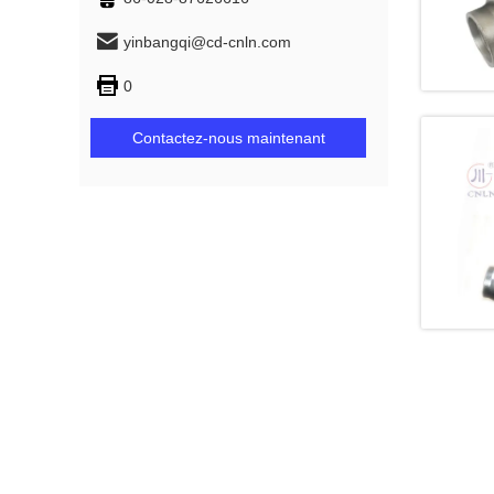
yinbangqi@cd-cnln.com
0
Contactez-nous maintenant