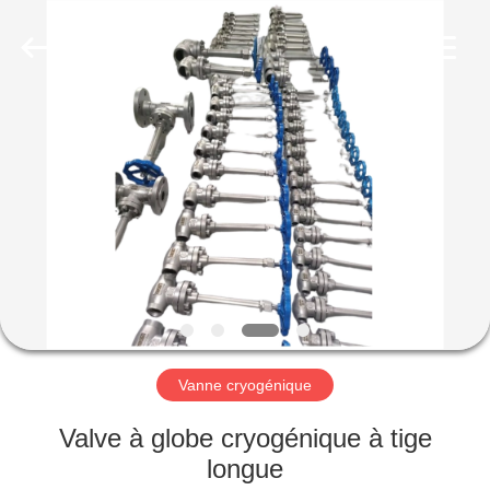
Liangchuan
Mechanical
Equipment
Co.,Ltd.
All
Rights
Reserved.
MAISON
PRODUITS
VIDÉOS
AU
SUJET
DE
Vanne cryogénique
NOUS
Valve à globe cryogénique à tige
longue