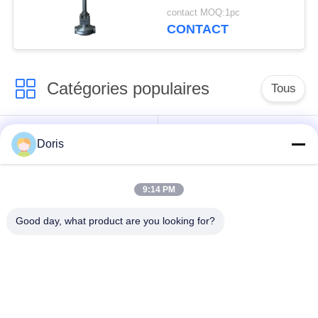
avec joint PTFE et
contact MOQ:1pc
corps de soupape
CONTACT
CF8/CF3 pour -196°C à
+80°C Applications
Catégories populaires
Tous
robinet à tournant
Doris
Vanne cryogénique
sphérique
cryogéniques
9:14 PM
clapet anti-retour
soupape de sûreté
Good day, what product are you looking for?
cryogénique
cryogénique
valve réduisant la
Valve coupée
pression cryogénique
cryogénique