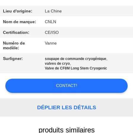
VISITE
D'USINE
Lieu d'origine:
La Chine
Nom de marque:
CNLN
CONTRÔLE
Certification:
CE/ISO
DE
Numéro de
Vanne
modèle:
QUALITÉ
Surligner:
,
soupape de commande cryogénique
,
valves de cryo
CONTACTEZ-
Valve de CF8M Long Stem Cryogenic
NOUS
CONTACT!
NOUVELLES
DÉPLIER LES DÉTAILS
CAS
produits similaires