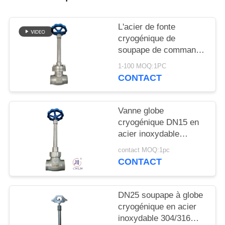
DEMANDEZ
UNE
L'acier de fonte
CITATION
cryogénique de
soupape de commande
de globe ou l'acier
PLAN
1-100 MOQ:1PC
inoxydable ou adaptent
CONTACT
DU
le matériel aux besoins
du client
SITE
Vanne globe
cryogénique DN15 en
POLITIQUE
acier inoxydable
304/316 5.0 MPa
DE
contact MOQ:1pc
-196°C à +80°C
CONTACT
CONFIDENTIALITÉ
DN25 soupape à globe
cryogénique en acier
inoxydable 304/316