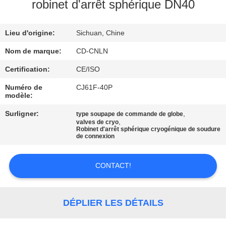
VISITE
robinet d'arrêt sphérique DN40
D'USINE
Lieu d'origine:
Sichuan, Chine
CONTRÔLE
Nom de marque:
CD-CNLN
DE
Certification:
CE/ISO
QUALITÉ
Numéro de
CJ61F-40P
modèle:
CONTACTEZ-
Surligner:
,
type soupape de commande de globe
,
valves de cryo
Robinet d'arrêt sphérique cryogénique de soudure
NOUS
de connexion
NOUVELLES
CONTACT!
CAS
DÉPLIER LES DÉTAILS