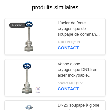
DEMANDEZ
produits similaires
UNE
CITATION
L'acier de fonte
cryogénique de
PLAN
soupape de commande
DU
de globe ou l'acier
1-100 MOQ:1PC
inoxydable ou adaptent
CONTACT
SITE
le matériel aux besoins
du client
POLITIQUE
Vanne globe
cryogénique DN15 en
DE
acier inoxydable
CONFIDENTIALITÉ
304/316 5.0 MPa
contact MOQ:1pc
-196°C à +80°C
CONTACT
DN25 soupape à globe