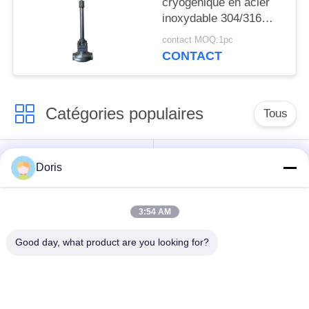
cryogénique en acier
inoxydable 304/316
avec joint PTFE et
contact MOQ:1pc
corps de soupape
CONTACT
CF8/CF3 pour -196°C à
+80°C Applications
Catégories populaires
Tous
robinet à tournant
Doris
Vanne cryogénique
sphérique
cryogéniques
3:54 AM
clapet anti-retour
soupape de sûreté
Good day, what product are you looking for?
cryogénique
cryogénique
valve réduisant la
Valve coupée
pression cryogénique
cryogénique