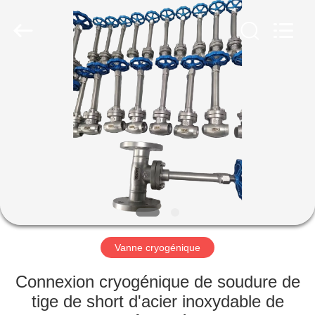
Liangchuan
Mechanical
Equipment
Co.,Ltd.
All
Rights
Reserved.
MAISON
PRODUITS
VIDÉOS
AU
SUJET
DE
Vanne cryogénique
NOUS
Connexion cryogénique de soudure de
tige de short d'acier inoxydable de