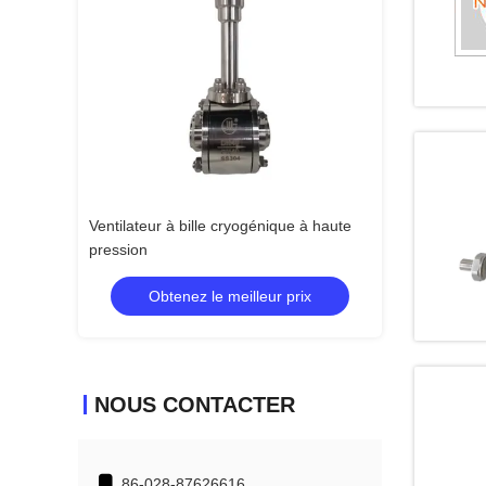
inoxydable en
Ventilateur à bille cryogénique à haute
Valve à globe cr
pression
 prix
Obtenez le meilleur prix
Obtenez 
NOUS CONTACTER
86-028-87626616