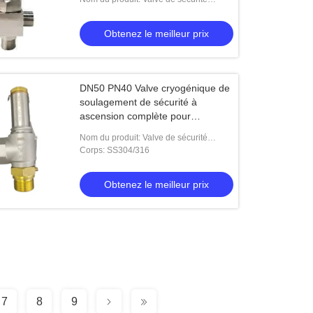
cryogénique
Obtenez le meilleur prix
DN50 PN40 Valve cryogénique de
soulagement de sécurité à
ascension complète pour
réservoirs, skids / pompes
Nom du produit: Valve de sécurité
cryogénique de levage complet
Corps: SS304/316
Obtenez le meilleur prix
7
8
9