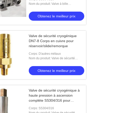
Nom du produit: Valve à bille
cryogénique à 3 voies
Obtenez le meilleur prix
Valve de sécurité cryogénique
DN7-8 Corps en cuivre pour
réservoir/slide/remorque
 de tige de la température DN25 de
Robinet d'arrêt sphérique cryogén
Corps: D'autres métaux
e soudure basse longue
de longue tige de volant de comm
Nom du produit: Valve de sécurité
cryogénique
solides solubles par le type CDJ6
Obtenez le meilleur prix
Obtenez le meilleur prix
de manière
Obtenez le meilleur prix
Valve de sécurité cryogénique à
haute pression à ascension
complète SS304/316 pour
réservoir/slide/remorque
Corps: SS304/316
Nom du produit: Valve de sécurité