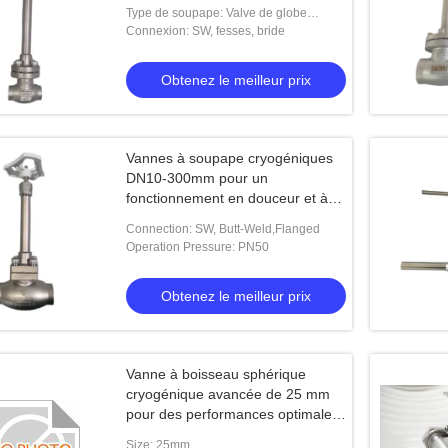
Type de soupape: Valve de globe
cryogénique
Connexion: SW, fesses, bride
Obtenez le meilleur prix
Vannes à soupape cryogéniques
DN10-300mm pour un
fonctionnement en douceur et à
une pression PN50
Connection: SW, Butt-Weld,Flanged
Operation Pressure: PN50
Obtenez le meilleur prix
Vanne à boisseau sphérique
cryogénique avancée de 25 mm
pour des performances optimales
dans les environnements à basse
Size: 25mm