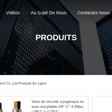
Vidéos
Au Sujet De Nous
Contactez-Nous
PRODUITS
nt Co.,Ltd Produits En Ligne
Valve de sécurité cryogénique en
acier inoxydable 3/8''-2''' 4.0Mpa
-196°C à +120°C