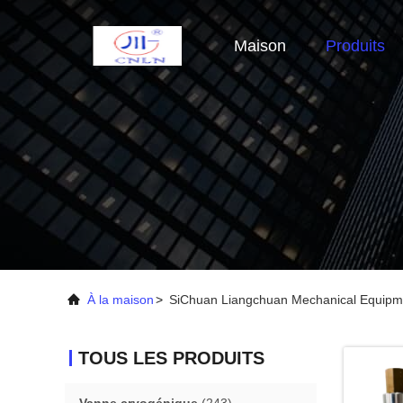
Maison
Produits
À la maison
>
SiChuan Liangchuan Mechanical Equipme
TOUS LES PRODUITS