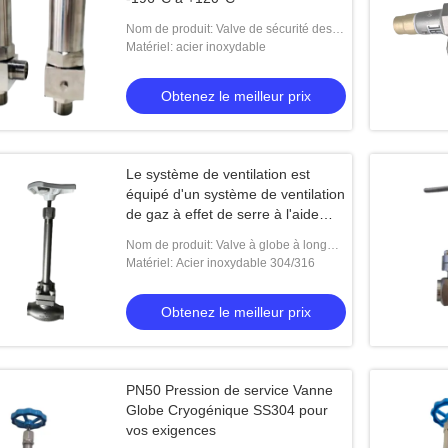
Nom de produit: Valve de sécurité des
gaz cryogéniques
Matériel: acier inoxydable
Obtenez le meilleur prix
Le système de ventilation est
équipé d'un système de ventilation
de gaz à effet de serre à l'aide
d'un système de ventilation de gaz
Nom de produit: Valve à globe à long
à effet de serre.
arbre à basse température
Matériel: Acier inoxydable 304/316
Obtenez le meilleur prix
PN50 Pression de service Vanne
Globe Cryogénique SS304 pour
vos exigences