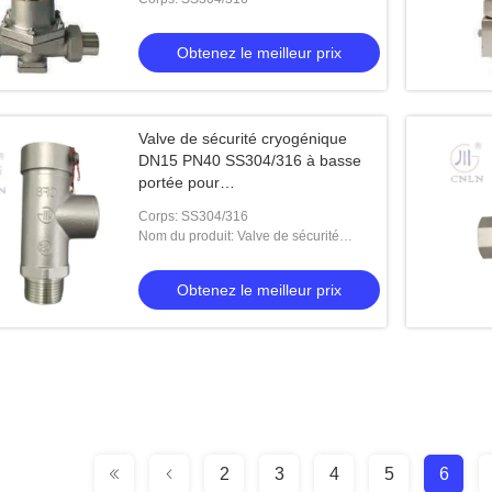
Obtenez le meilleur prix
Valve de sécurité cryogénique
DN15 PN40 SS304/316 à basse
portée pour
réservoir/slide/remorque
Corps: SS304/316
Nom du produit: Valve de sécurité
cryogénique
Obtenez le meilleur prix
2
3
4
5
6