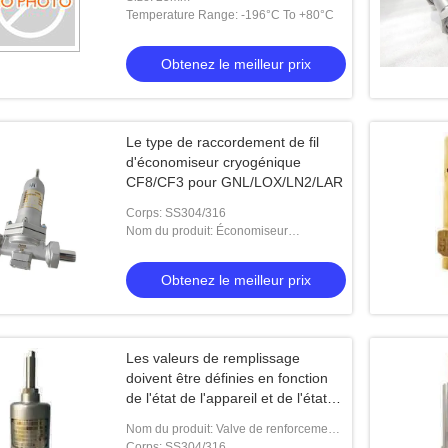
température
Temperature Range: -196°C To +80°C
Obtenez le meilleur prix
Le type de raccordement de fil
d'économiseur cryogénique
CF8/CF3 pour GNL/LOX/LN2/LAR
yogénique à tige longue
Connexion cryogénique de soudure de
Valve
Corps: SS304/316
tige de short d'acier inoxydable de
fin d
Nom du produit: Économiseur
cryogénique
robinet d'arrêt sphérique DN40
le meilleur prix
Obtenez le meilleur prix
Obtenez le meilleur prix
Les valeurs de remplissage
doivent être définies en fonction
de l'état de l'appareil et de l'état
de l'appareil.
Nom du produit: Valve de renforcement
par pression cryogénique
Corps: SS304/316