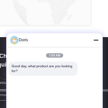
Doris
Chuan Liangchuan Mechanical
7:05 AM
uipment Co.,Ltd
Good day, what product are you looking 
for?
vous rappellera au plus vite.
inscrivez-vous