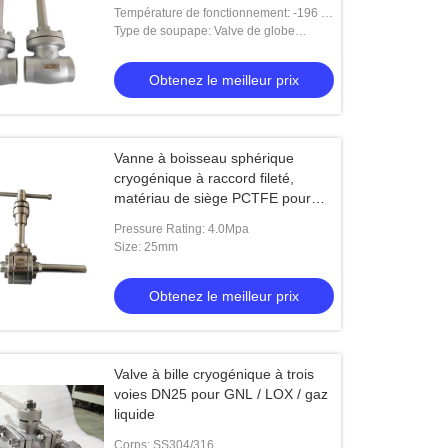
Température de fonctionnement: -196 ℃
~ + 80 ℃
Type de soupape: Valve de globe
cryogénique
Obtenez le meilleur prix
Vanne à boisseau sphérique
cryogénique à raccord fileté,
matériau de siège PCTFE pour
basses températures
Pressure Rating: 4.0Mpa
Size: 25mm
Obtenez le meilleur prix
Valve à bille cryogénique à trois
voies DN25 pour GNL / LOX / gaz
liquide
Corps: SS304/316