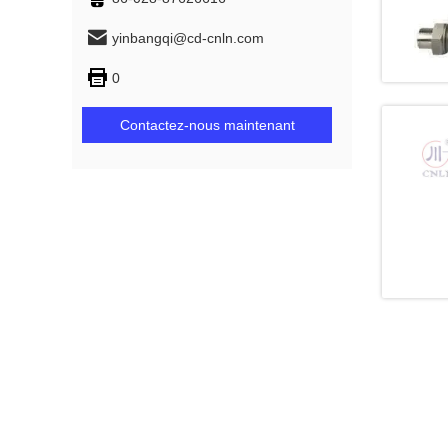
yinbangqi@cd-cnln.com
0
Contactez-nous maintenant