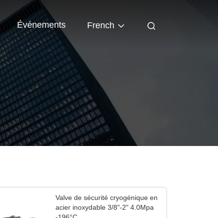
Événements
French
Valve de sécurité cryogénique en
acier inoxydable 3/8"-2" 4.0Mpa
-196°C