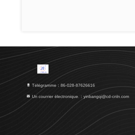
Télégramme：86-028-87626616
Un courrier électronique.：yinbangqi@cd-cnln.com