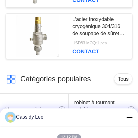
CONTACT
SITE
L'acier inoxydable
POLITIQUE
cryogénique 304/316
de soupape de sûreté
DE
d'OEM DN20 filètent la
USD83 MOQ:1 pcs
connexion
CONTACT
CONFIDENTIALITÉ
Catégories populaires
Tous
robinet à tournant
Vanne cryogénique
sphérique
cryogéniques
Cassidy Lee
clapet anti-retour
soupape de sûreté
12:12 PM