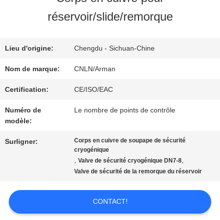
NOUS
réservoir/slide/remorque
VISITE
Lieu d'origine:
Chengdu - Sichuan-Chine
D'USINE
Nom de marque:
CNLN/Arman
Certification:
CE/ISO/EAC
CONTRÔLE
Numéro de
Le nombre de points de contrôle
modèle:
DE
Corps en cuivre de soupape de sécurité
Surligner:
QUALITÉ
cryogénique
,
,
Valve de sécurité cryogénique DN7-8
Valve de sécurité de la remorque du réservoir
CONTACTEZ-
CONTACT!
NOUS