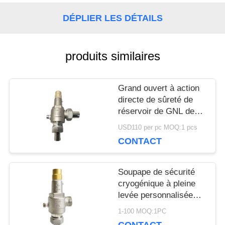
DÉPLIER LES DÉTAILS
NOUVELLES
produits similaires
CAS
Grand ouvert à action
DEMANDEZ
directe de sûreté de
réservoir de GNL de
UNE
ressort cryogénique de
USD110 per pc MOQ:1 pcs
la soupape SS304
CONTACT
CITATION
DN15
Soupape de sécurité
PLAN
cryogénique à pleine
levée personnalisée
DU
avec approbation CE /
1-100 MOQ:1PC
ISO9001