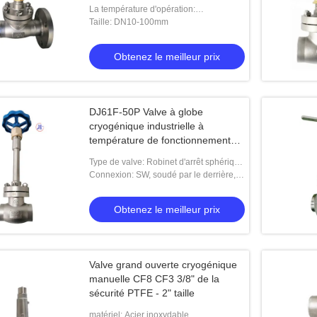
La température d'opération:
-196℃~+80℃
Taille: DN10-100mm
Obtenez le meilleur prix
DJ61F-50P Valve à globe
cryogénique industrielle à
température de fonctionnement
élevée
Type de valve: Robinet d'arrêt sphérique
cryogénique
Connexion: SW, soudé par le derrière,
en bride
Obtenez le meilleur prix
Valve grand ouverte cryogénique
manuelle CF8 CF3 3/8" de la
sécurité PTFE - 2" taille
matériel: Acier inoxydable