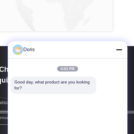
Doris
Chuan Liangchuan Mechanical
6:02 PM
uipment Co.,Ltd
Good day, what product are you looking 
for?
vous rappellera au plus vite.
inscrivez-vous