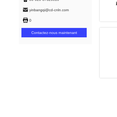
yinbangqi@cd-cnln.com
0
Contactez-nous maintenant