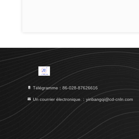
Télégramme：86-028-87626616
Un courrier électronique.：yinbangqi@cd-cnln.com