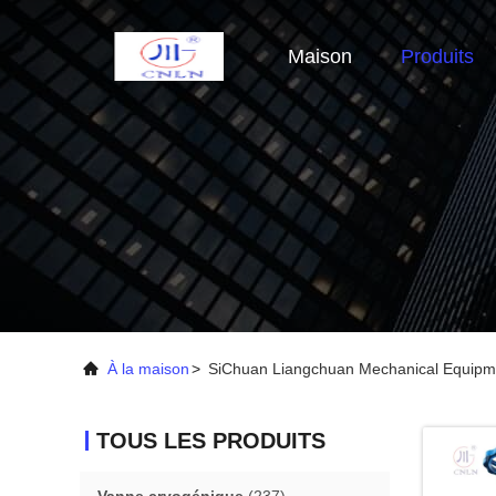
Maison
Produits
À la maison
>
SiChuan Liangchuan Mechanical Equipme
TOUS LES PRODUITS