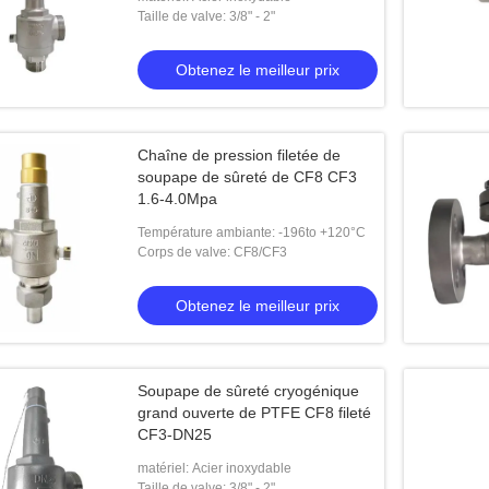
Taille de valve: 3/8" - 2"
Obtenez le meilleur prix
Chaîne de pression filetée de
soupape de sûreté de CF8 CF3
1.6-4.0Mpa
yogénique à tige longue
Connexion cryogénique de soudure de
Valve
Température ambiante: -196to +120°C
tige de short d'acier inoxydable de
fin d
Corps de valve: CF8/CF3
robinet d'arrêt sphérique DN40
le meilleur prix
Obtenez le meilleur prix
Obtenez le meilleur prix
Soupape de sûreté cryogénique
grand ouverte de PTFE CF8 fileté
CF3-DN25
matériel: Acier inoxydable
Taille de valve: 3/8" - 2"