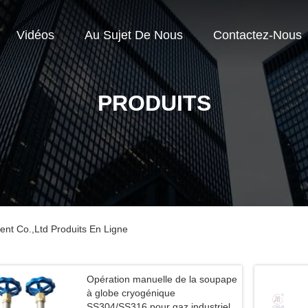
Vidéos
Au Sujet De Nous
Contactez-Nous
PRODUITS
nt Co.,Ltd Produits En Ligne
Opération manuelle de la soupape
à globe cryogénique
SS304/SS316 pour gaz industriel