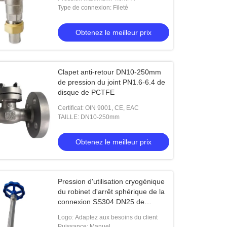
Type de connexion: Fileté
Obtenez le meilleur prix
Clapet anti-retour DN10-250mm
de pression du joint PN1.6-6.4 de
disque de PCTFE
 de tige de la température DN25 de
Robinet d'arrêt sphérique cryogén
Certificat: OIN 9001, CE, EAC
e soudure basse longue
de longue tige de volant de comm
TAILLE: DN10-250mm
solides solubles par le type CDJ6
Obtenez le meilleur prix
Obtenez le meilleur prix
de manière
Obtenez le meilleur prix
Pression d'utilisation cryogénique
du robinet d'arrêt sphérique de la
connexion SS304 DN25 de
commutateur 5.0MPa
Logo: Adaptez aux besoins du client
Puissance: Manuel