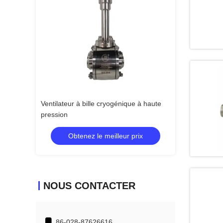
inoxydable en
Ventilateur à bille cryogénique à haute
Valve à globe cr
pression
 prix
Obtenez le meilleur prix
Obtenez 
NOUS CONTACTER
86-028-87626616