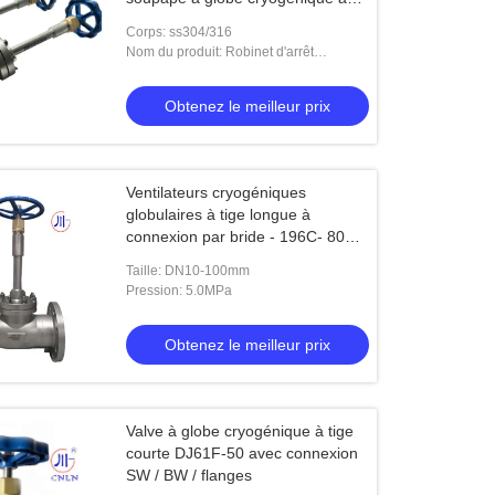
tige longue DN40 SS304/SS316
Corps: ss304/316
Nom du produit: Robinet d'arrêt
sphérique cryogénique
Obtenez le meilleur prix
Ventilateurs cryogéniques
globulaires à tige longue à
connexion par bride - 196C- 80C
pour les basses températures
Taille: DN10-100mm
Pression: 5.0MPa
Obtenez le meilleur prix
Valve à globe cryogénique à tige
courte DJ61F-50 avec connexion
SW / BW / flanges