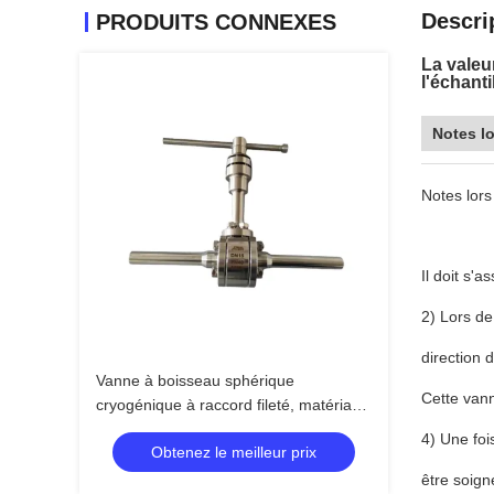
Descri
PRODUITS CONNEXES
La valeur
l'échanti
Notes lo
Notes lors 
Il doit s'a
2) Lors de 
direction d
Vanne à boisseau sphérique
Cette vann
cryogénique à raccord fileté, matériau
de siège PCTFE pour basses
4) Une foi
Obtenez le meilleur prix
températures
être soign