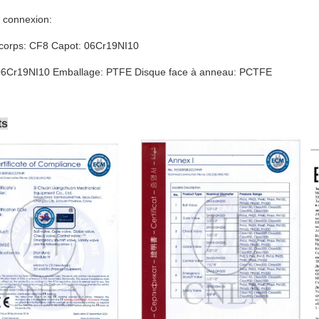
 connexion:
 corps: CF8 Capot: 06Cr19NI10
06Cr19NI10 Emballage: PTFE Disque face à anneau: PCTFE
ts