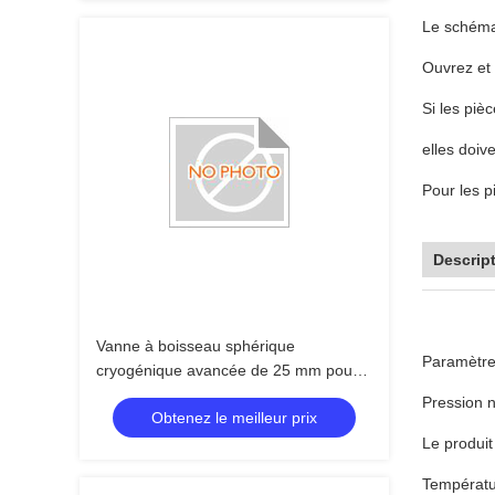
Le schéma 
Ouvrez et 
Si les piè
elles doiv
Pour les p
Descrip
Vanne à boisseau sphérique
Paramètre
cryogénique avancée de 25 mm pour
des performances optimales dans les
Pression 
Obtenez le meilleur prix
environnements à basse température
Le produit
Températu