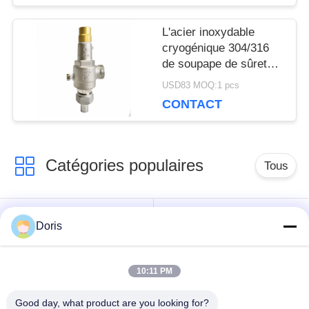
SITE
L'acier inoxydable
cryogénique 304/316
POLITIQUE
de soupape de sûreté
d'OEM DN20 filètent la
DE
USD83 MOQ:1 pcs
connexion
CONTACT
CONFIDENTIALITÉ
Catégories populaires
Tous
robinet à tournant
Doris
Vanne cryogénique
sphérique
cryogéniques
10:11 PM
clapet anti-retour
soupape de sûreté
Good day, what product are you looking for?
cryogénique
cryogénique