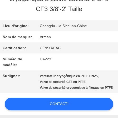
NOUS
CF3 3/8'-2' Taille
VISITE
Lieu d'origine:
Chengdu - la Sichuan-Chine
D'USINE
Nom de marque:
Arman
Certification:
CE/ISO/EAC
CONTRÔLE
Numéro de
DA22Y
modèle:
DE
Surligner:
,
Ventilateur cryogénique en PTFE DN25
QUALITÉ
,
Valve de sécurité CF3 en PTFE
Valve de sécurité cryogénique à filetage en PTFE
CONTACTEZ-
CONTACT!
NOUS