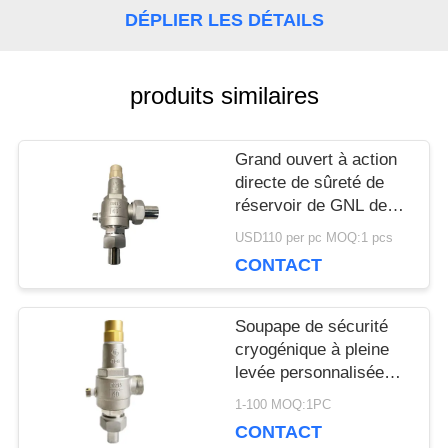
DÉPLIER LES DÉTAILS
NOUVELLES
produits similaires
CAS
Grand ouvert à action
directe de sûreté de
DEMANDEZ
réservoir de GNL de
ressort cryogénique de
USD110 per pc MOQ:1 pcs
UNE
la soupape SS304
CONTACT
DN15
CITATION
Soupape de sécurité
cryogénique à pleine
PLAN
levée personnalisée
avec approbation CE /
1-100 MOQ:1PC
DU
ISO9001
CONTACT