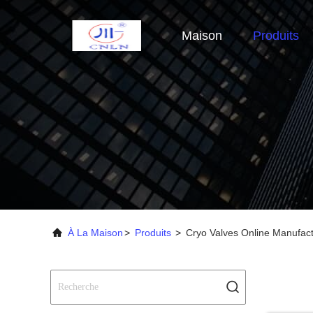
Maison
Produits
À La Maison
>
Produits
>
Cryo Valves Online Manufac