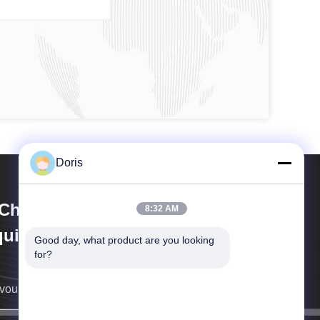
Doris
Chuan Liangchuan Mechanical
8:32 AM
uipment Co.,Ltd
Good day, what product are you looking 
for?
vous rappellera au plus vite.