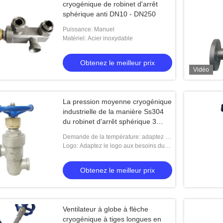
cryogénique de robinet d'arrêt
sphérique anti DN10 - DN250
Puissance: Manuel
Matériel: Acier inoxydable
Obtenez le meilleur prix
Vidéo
La pression moyenne cryogénique
industrielle de la manière Ss304
du robinet d'arrêt sphérique 3
adaptent le logo aux besoins du
Demande de la température: adaptez la
client
température aux besoins du client
Logo: Adaptez le logo aux besoins du
client
Obtenez le meilleur prix
Ventilateur à globe à flèche
cryogénique à tiges longues en