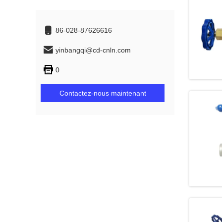
86-028-87626616
yinbangqi@cd-cnln.com
0
Contactez-nous maintenant