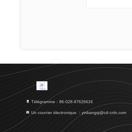
Télégramme：86-028-87626616
Un courrier électronique.：yinbangqi@cd-cnln.com