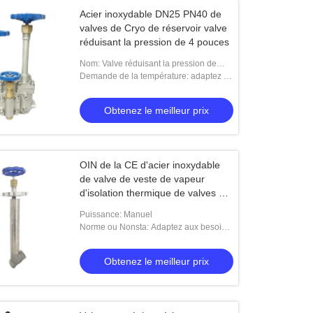
Acier inoxydable DN25 PN40 de
valves de Cryo de réservoir valve
réduisant la pression de 4 pouces
Nom: Valve réduisant la pression de
solides solubles
Demande de la température: adaptez la
température aux besoins du client
Obtenez le meilleur prix
OIN de la CE d'acier inoxydable
de valve de veste de vapeur
d'isolation thermique de valves de
Cryo approuvée
Puissance: Manuel
Norme ou Nonsta: Adaptez aux besoins
du client
Obtenez le meilleur prix