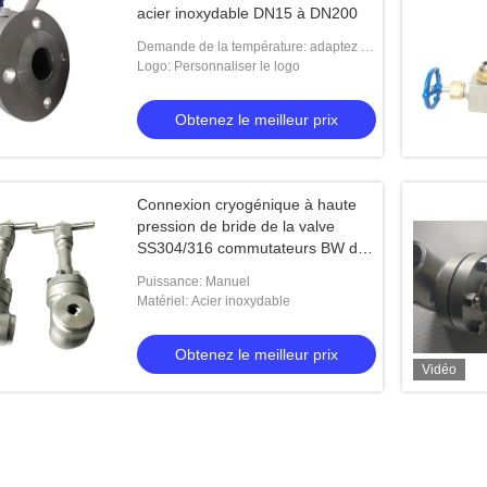
acier inoxydable DN15 à DN200
Demande de la température: adaptez la
température aux besoins du client
Logo: Personnaliser le logo
Obtenez le meilleur prix
Connexion cryogénique à haute
pression de bride de la valve
SS304/316 commutateurs BW de
globe
Puissance: Manuel
Matériel: Acier inoxydable
Obtenez le meilleur prix
Vidéo