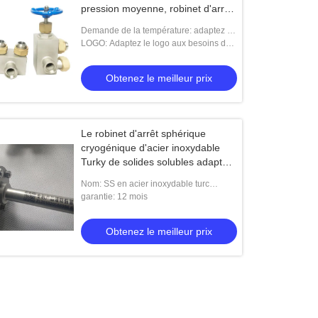
pression moyenne, robinet d'arrêt
sphérique à trois voies
Demande de la température: adaptez la
température aux besoins du client
LOGO: Adaptez le logo aux besoins du
client
Obtenez le meilleur prix
Le robinet d'arrêt sphérique
cryogénique d'acier inoxydable
Turky de solides solubles adaptent
le CE aux besoins du client de
Nom: SS en acier inoxydable turc
pression/ISO9001 approuvé
cryogénique globe soupape
garantie: 12 mois
personnaliser la pression CE / ISO9001
approuv
Obtenez le meilleur prix