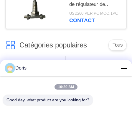
de régulateur de
pression de gaz de
USD260 PER PC MOQ:1PC
valve d'acier
CONTACT
inoxydable
Catégories populaires
Tous
robinet à tournant
Doris
Vanne cryogénique
sphérique
cryogéniques
10:20 AM
clapet anti-retour
soupape de sûreté
Good day, what product are you looking for?
cryogénique
cryogénique
valve réduisant la
Valve coupée
pression cryogénique
cryogénique