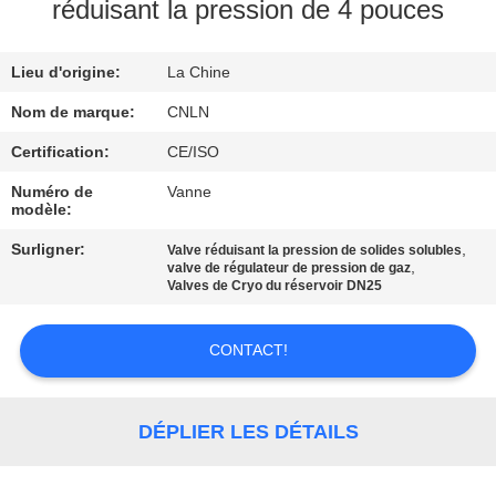
VISITE
réduisant la pression de 4 pouces
D'USINE
Lieu d'origine:
La Chine
CONTRÔLE
Nom de marque:
CNLN
DE
Certification:
CE/ISO
QUALITÉ
Numéro de
Vanne
modèle:
CONTACTEZ-
Surligner:
,
Valve réduisant la pression de solides solubles
,
valve de régulateur de pression de gaz
NOUS
Valves de Cryo du réservoir DN25
CONTACT!
NOUVELLES
CAS
DÉPLIER LES DÉTAILS