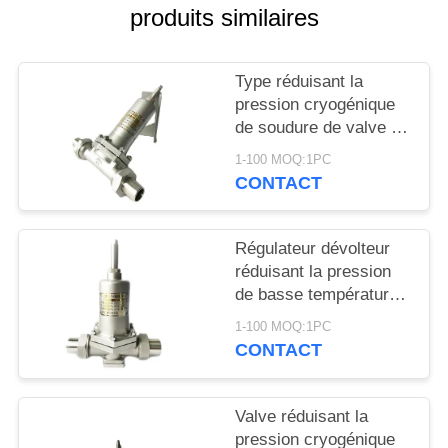
DEMANDEZ
produits similaires
UNE
CITATION
Type réduisant la
pression cryogénique
de soudure de valve de
PLAN
volant de commande
DU
1-100 MOQ:1PC
pour le réservoir d'O2
CONTACT
SITE
de GNL
Régulateur dévolteur
POLITIQUE
réduisant la pression
DE
de basse température
de valve de la vapeur
CONFIDENTIALITÉ
1-100 MOQ:1PC
SS304/316
CONTACT
Valve réduisant la
pression cryogénique