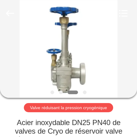
Liangchuan
Mechanical
Equipment
Co.,Ltd.
All
Rights
Reserved.
MAISON
PRODUITS
VIDÉOS
AU
SUJET
DE
Valve réduisant la pression cryogénique
NOUS
Acier inoxydable DN25 PN40 de
valves de Cryo de réservoir valve