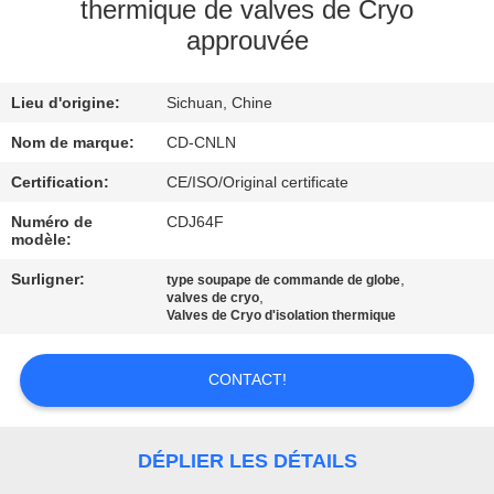
VISITE
thermique de valves de Cryo
approuvée
D'USINE
Lieu d'origine:
Sichuan, Chine
CONTRÔLE
DE
Nom de marque:
CD-CNLN
QUALITÉ
Certification:
CE/ISO/Original certificate
Numéro de
CDJ64F
modèle:
CONTACTEZ-
Surligner:
,
type soupape de commande de globe
NOUS
,
valves de cryo
Valves de Cryo d'isolation thermique
NOUVELLES
CONTACT!
CAS
DÉPLIER LES DÉTAILS