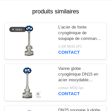
DEMANDEZ
UNE
produits similaires
CITATION
L'acier de fonte
PLAN
cryogénique de
soupape de commande
DU
de globe ou l'acier
1-100 MOQ:1PC
SITE
inoxydable ou adaptent
CONTACT
le matériel aux besoins
du client
POLITIQUE
Vanne globe
DE
cryogénique DN15 en
acier inoxydable
CONFIDENTIALITÉ
304/316 5.0 MPa
contact MOQ:1pc
-196°C à +80°C
CONTACT
DN25 soupape à globe