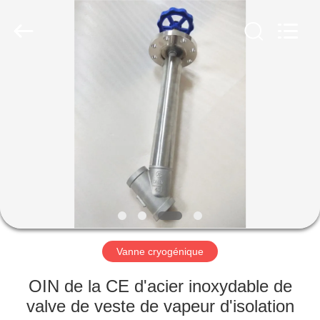
Liangchuan
Mechanical
Equipment
Co.,Ltd.
All
Rights
Reserved.
MAISON
PRODUITS
VIDÉOS
AU
SUJET
DE
Vanne cryogénique
NOUS
OIN de la CE d'acier inoxydable de
valve de veste de vapeur d'isolation