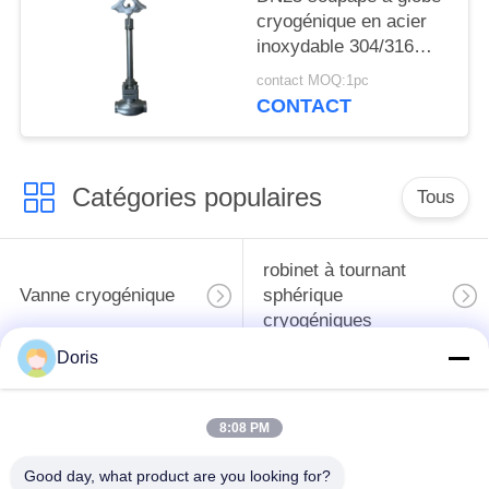
cryogénique en acier
inoxydable 304/316
avec joint PTFE et
contact MOQ:1pc
corps de soupape
CONTACT
CF8/CF3 pour -196°C à
+80°C Applications
Catégories populaires
Tous
robinet à tournant
Vanne cryogénique
sphérique
cryogéniques
Doris
clapet anti-retour
soupape de sûreté
cryogénique
cryogénique
8:08 PM
valve réduisant la
Valve coupée
Good day, what product are you looking for?