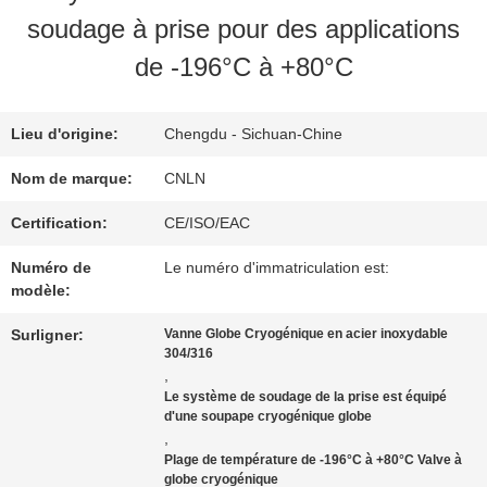
NOUS
soudage à prise pour des applications
de -196°C à +80°C
VISITE
D'USINE
Lieu d'origine:
Chengdu - Sichuan-Chine
Nom de marque:
CNLN
CONTRÔLE
Certification:
CE/ISO/EAC
DE
Numéro de
Le numéro d'immatriculation est:
modèle:
QUALITÉ
Surligner:
Vanne Globe Cryogénique en acier inoxydable
304/316
,
CONTACTEZ-
Le système de soudage de la prise est équipé
d'une soupape cryogénique globe
NOUS
,
Plage de température de -196°C à +80°C Valve à
globe cryogénique