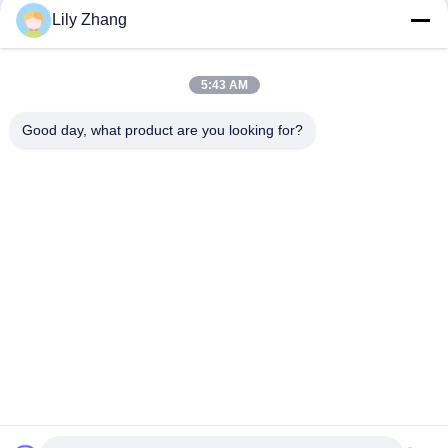
cryogéniques
Lily Zhang
clapet anti-retour
soupape de sûreté
5:43 AM
cryogénique
cryogénique
Good day, what product are you looking for?
valve réduisant la
Valve coupée
pression cryogénique
cryogénique
Robinet d'arrêt
Robinet d'arrêt
sphérique
sphérique à flasque
cryogénique de
cryogénique
soudure de prise
Souscrivez