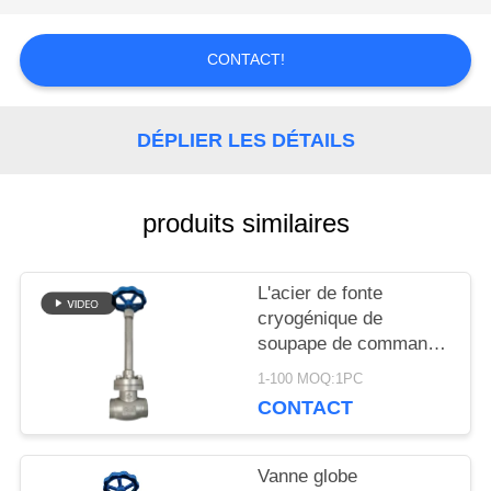
NOUVELLES
CONTACT!
CAS
DÉPLIER LES DÉTAILS
DEMANDEZ
produits similaires
UNE
CITATION
L'acier de fonte
cryogénique de
soupape de commande
PLAN
de globe ou l'acier
1-100 MOQ:1PC
inoxydable ou adaptent
DU
CONTACT
le matériel aux besoins
du client
SITE
Vanne globe