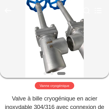
SiChuan
Liangchuan
Mechanical
Equipment
Co.,Ltd.
All
MAISON
Rights
Reserved.
PRODUITS
VIDÉOS
AU
Vanne cryogénique
SUJET
Valve à bille cryogénique en acier
DE
inoxydable 304/316 avec connexion de