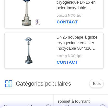
cryogénique DN15 en
acier inoxydable
POLITIQUE
304/316 5.0 MPa
contact MOQ:1pc
DE
-196°C à +80°C
CONTACT
CONFIDENTIALITÉ
DN25 soupape à globe
cryogénique en acier
inoxydable 304/316
avec joint PTFE et
contact MOQ:1pc
corps de soupape
CONTACT
CF8/CF3 pour -196°C à
+80°C Applications
Catégories populaires
Tous
robinet à tournant
Vanne cryogénique
sphérique