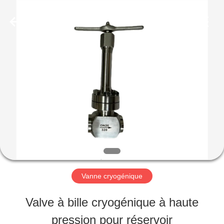
SiChuan
Liangchuan
Mechanical
Equipment
Co.,Ltd.
All
MAISON
Rights
Reserved.
PRODUITS
VIDÉOS
AU
Vanne cryogénique
SUJET
Valve à bille cryogénique à haute
DE
pression pour réservoir