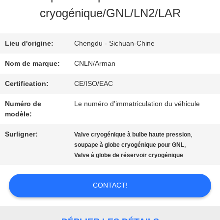
NOUS
cryogénique/GNL/LN2/LAR
VISITE
Lieu d'origine:
Chengdu - Sichuan-Chine
D'USINE
Nom de marque:
CNLN/Arman
Certification:
CE/ISO/EAC
CONTRÔLE
Numéro de
Le numéro d'immatriculation du véhicule
modèle:
DE
Surligner:
,
Valve cryogénique à bulbe haute pression
QUALITÉ
,
soupape à globe cryogénique pour GNL
Valve à globe de réservoir cryogénique
CONTACTEZ-
CONTACT!
NOUS