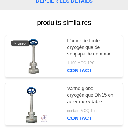
DÉPLIER LES DÉTAILS
NOUVELLES
produits similaires
CAS
L'acier de fonte
DEMANDEZ
cryogénique de
soupape de commande
UNE
de globe ou l'acier
1-100 MOQ:1PC
inoxydable ou adaptent
CONTACT
CITATION
le matériel aux besoins
du client
Vanne globe
PLAN
cryogénique DN15 en
acier inoxydable
DU
304/316 5.0 MPa
contact MOQ:1pc
-196°C à +80°C
SITE
CONTACT