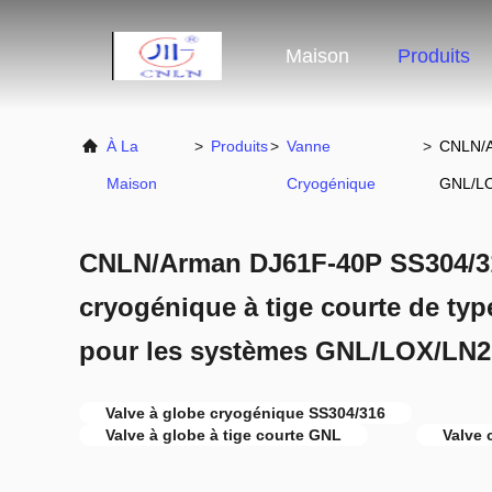
Maison
Produits
À La
>
Produits
>
Vanne
>
CNLN/A
Maison
Cryogénique
GNL/L
CNLN/Arman DJ61F-40P SS304/3
cryogénique à tige courte de ty
pour les systèmes GNL/LOX/LN2
Valve à globe cryogénique SS304/316
Valve à globe à tige courte GNL
Valve 