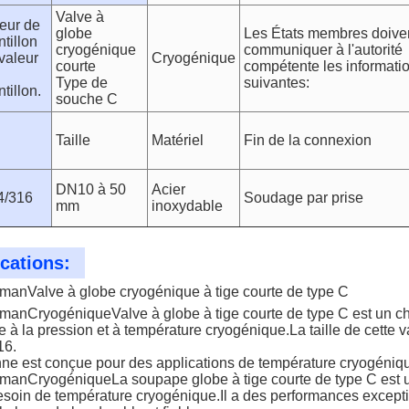
Valve à
eur de
globe
Les États membres doive
ntillon
cryogénique
communiquer à l'autorité
 valeur
Cryogénique
courte
compétente les informati
Type de
suivantes:
ntillon.
souche C
Taille
Matériel
Fin de la connexion
DN10 à 50
Acier
4/316
Soudage par prise
mm
inoxydable
cations:
rman
Valve à globe cryogénique à tige courte de type C
rman
Cryogénique
Valve à globe à tige courte de type C
est un c
e à la pression et à température cryogénique.La taille de cett
16.
ne est conçue pour des applications de température cryogénique
rman
Cryogénique
La soupape globe à tige courte de type C est un
esoin de température cryogénique.Il a des performances excepti