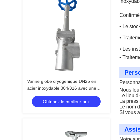
inoxydabl
Confirmé 
• Le stoc
• Traitem
• Les ins
• Traitem
Perso
Vanne globe cryogénique DN25 en
Personna
acier inoxydable 304/316 avec une
Nous fou
pression maximale de 5,0 MPa et une
Le lieu d
La press
Obtenez le meilleur prix
plage de température de -196 °C à +80
Le nom du
°C
Si vous 
Assis
Notre sup