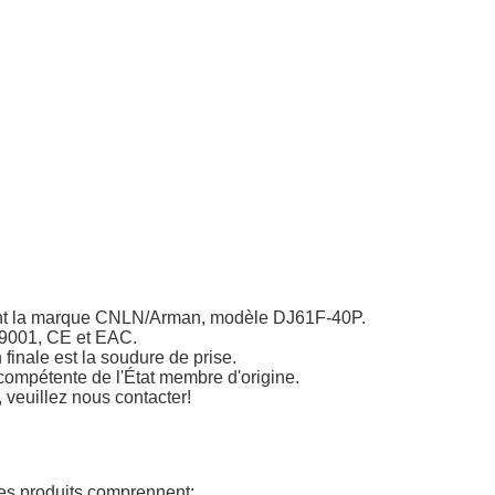
ant la marque CNLN/Arman, modèle DJ61F-40P.
O 9001, CE et EAC.
 finale est la soudure de prise.
compétente de l'État membre d'origine.
 veuillez nous contacter!
les produits comprennent: