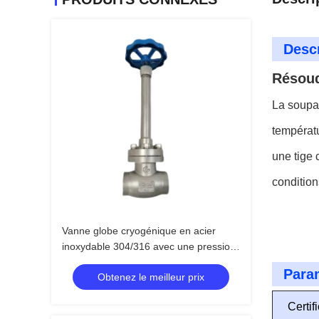
Descr
Résoud
La soupa
températu
une tige 
condition
Vanne globe cryogénique en acier
inoxydable 304/316 avec une pression
maximale de 5,0 MPa et une plage de
Para
Obtenez le meilleur prix
température de -196°C à +80°C
Certif