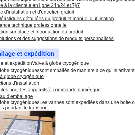
e à la clientèle en ligne 24h/24 et 7j/7
e d'installation et d'entretien gratuit
éristiques détaillées du produit et manuel d'utilisation
tance technique professionnelle
ion sur place et introduction du produit
lutions et des suggestions de produits personnalisés
lage et expédition
e et expédition
Valve à globe cryogénique
globe cryogénique
s
sont emballés de manière à ce qu'ils arrivent in
 à globe cryogénique
ctions d'installation
cules pour les appareils à commande numérique
iau d'emballage
globe cryogénique
s
Les vannes sont expédiées dans une boîte ou
 pendant le transport.