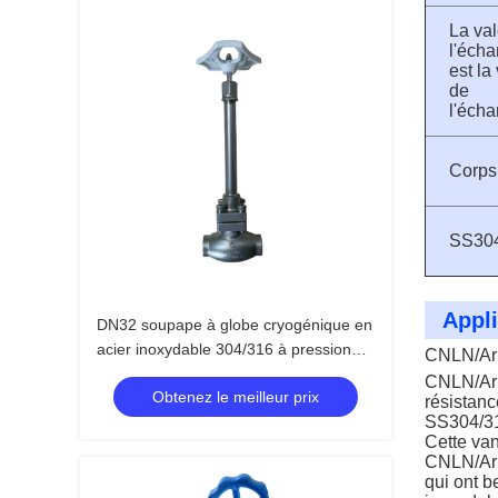
La val
l'écha
est la
de
l'écha
Corps
SS30
Appli
DN32 soupape à globe cryogénique en
acier inoxydable 304/316 à pression
CNLN/A
maximale de 5,0 Mpa et à température
CNLN/A
Obtenez le meilleur prix
comprise entre -196 °C et +80 °C
résistanc
SS304/3
Cette van
CNLN/A
qui ont b