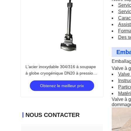
Servic
Servic
Caract
Assis
Format
Des so
Embal
Emballag
L'acier inoxydable 304/316 à soupape
Valve à 
à globe cryogénique DN20 à pression
Valve
maximale de 5,0 Mpa et à température
Instru
Obtenez le meilleur prix
comprise entre -196 °C et +80 °C pour
Parti
les applications LOX LIN LAR
Matér
Valve à 
dommages
NOUS CONTACTER