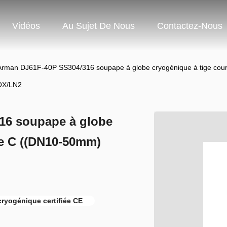
Vidéos
Au Sujet De Nous
Contactez-Nous
rman DJ61F-40P SS304/316 soupape à globe cryogénique à tige cour
OX/LN2
16 soupape à globe
pe C ((DN10-50mm)
cryogénique certifiée CE