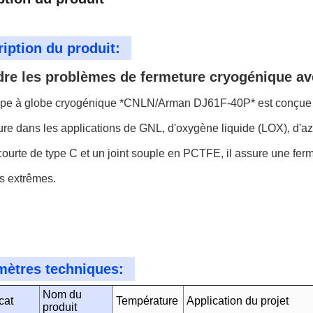
iption du produit:
re les problèmes de fermeture cryogénique avec
pe à globe cryogénique *CNLN/Arman DJ61F-40P* est conçue pou
re dans les applications de GNL, d'oxygène liquide (LOX), d'az
courte de type C et un joint souple en PCTFE, il assure une f
s extrêmes.
mètres techniques:
Nom du
icat
Température
Application du projet
produit