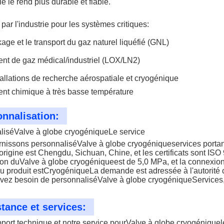
e le rend plus durable et fiable.
par l'industrie pour les systèmes critiques:
kage et le transport du gaz naturel liquéfié (GNL)
ent de gaz médical/industriel (LOX/LN2)
tallations de recherche aérospatiale et cryogénique
ent chimique à très basse température
nnalisation:
lisé
Valve à globe cryogénique
Le service
rnissons personnalisé
Valve à globe cryogénique
services port
'origine est Chengdu, Sichuan, Chine, et les certificats sont IS
ion du
Valve à globe cryogénique
est de 5,0 MPa, et la connexion
 produit est
Cryogénique
La demande est adressée à l'autorité 
avez besoin de personnalisé
Valve à globe cryogénique
Services,
tance et services:
port technique et notre service pour
Valve à globe cryogénique