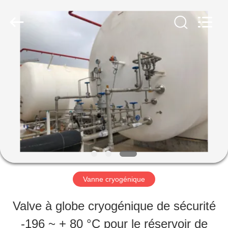
SiChuan
Liangchuan
Mechanical
Equipment
Co.,Ltd.
All
MAISON
Rights
Reserved.
PRODUITS
VIDÉOS
AU
Vanne cryogénique
SUJET
Valve à globe cryogénique de sécurité
DE
-196 ~ + 80 °C pour le réservoir de