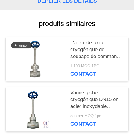
DÉPLIER LES DÉTAILS
NOUVELLES
produits similaires
CAS
L'acier de fonte
DEMANDEZ
cryogénique de
soupape de commande
UNE
de globe ou l'acier
1-100 MOQ:1PC
inoxydable ou adaptent
CONTACT
CITATION
le matériel aux besoins
du client
Vanne globe
PLAN
cryogénique DN15 en
acier inoxydable
DU
304/316 5.0 MPa
contact MOQ:1pc
-196°C à +80°C
SITE
CONTACT