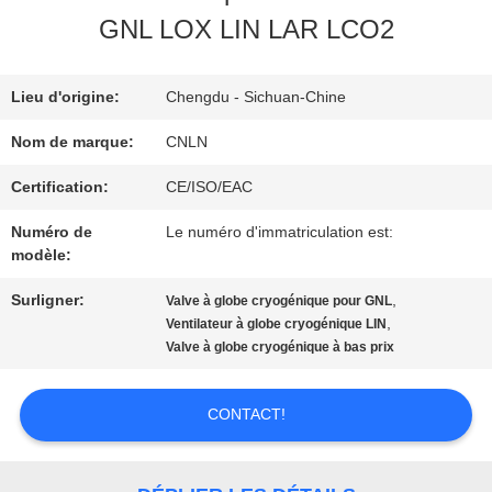
NOUS
GNL LOX LIN LAR LCO2
VISITE
Lieu d'origine:
Chengdu - Sichuan-Chine
D'USINE
Nom de marque:
CNLN
Certification:
CE/ISO/EAC
CONTRÔLE
Numéro de
Le numéro d'immatriculation est:
modèle:
DE
Surligner:
,
Valve à globe cryogénique pour GNL
QUALITÉ
,
Ventilateur à globe cryogénique LIN
Valve à globe cryogénique à bas prix
CONTACTEZ-
CONTACT!
NOUS