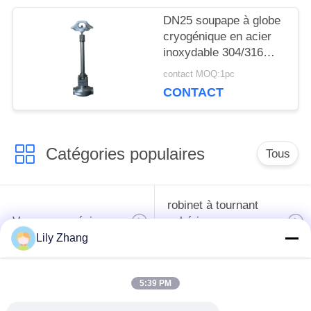
DN25 soupape à globe
POLITIQUE
cryogénique en acier
inoxydable 304/316
DE
avec joint PTFE et
contact MOQ:1pc
CONFIDENTIALITÉ
corps de soupape
CONTACT
CF8/CF3 pour -196°C à
+80°C Applications
Catégories populaires
Tous
robinet à tournant
Vanne cryogénique
sphérique
cryogéniques
Lily Zhang
clapet anti-retour
soupape de sûreté
5:39 PM
cryogénique
cryogénique