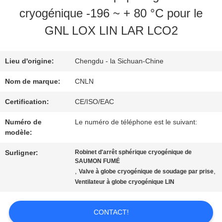
NOUS
cryogénique -196 ~ + 80 °C pour le
GNL LOX LIN LAR LCO2
VISITE
D'USINE
Lieu d'origine:
Chengdu - la Sichuan-Chine
Nom de marque:
CNLN
CONTRÔLE
Certification:
CE/ISO/EAC
DE
Numéro de
Le numéro de téléphone est le suivant:
modèle:
QUALITÉ
Surligner:
Robinet d'arrêt sphérique cryogénique de
SAUMON FUMÉ
,
,
Valve à globe cryogénique de soudage par prise
CONTACTEZ-
Ventilateur à globe cryogénique LIN
NOUS
CONTACT!