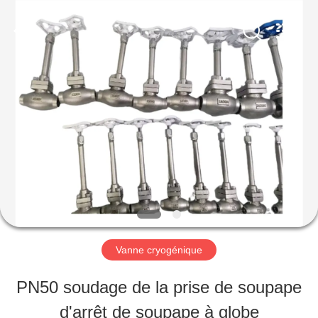
SiChuan
Liangchuan
Mechanical
Equipment
Co.,Ltd.
All
MAISON
Rights
Reserved.
PRODUITS
VIDÉOS
AU
Vanne cryogénique
SUJET
PN50 soudage de la prise de soupape
DE
d'arrêt de soupape à globe