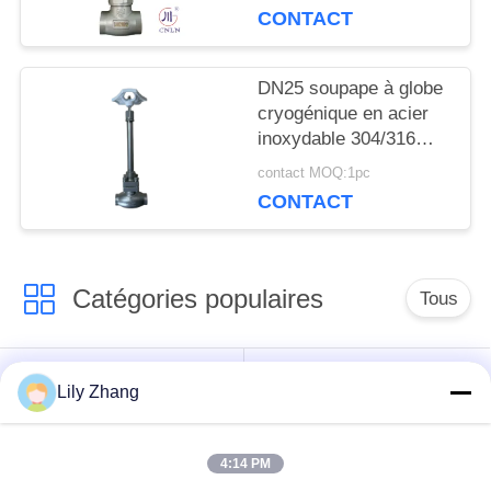
-196°C à +80°C
CONTACT
POLITIQUE
DE
DN25 soupape à globe
cryogénique en acier
CONFIDENTIALITÉ
inoxydable 304/316
avec joint PTFE et
contact MOQ:1pc
corps de soupape
CONTACT
CF8/CF3 pour -196°C à
+80°C Applications
Catégories populaires
Tous
robinet à tournant
Lily Zhang
Vanne cryogénique
sphérique
cryogéniques
4:14 PM