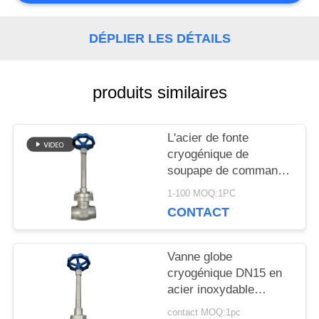
NOUVELLES
DÉPLIER LES DÉTAILS
CAS
produits similaires
DEMANDEZ
L'acier de fonte
UNE
cryogénique de
soupape de commande
CITATION
de globe ou l'acier
1-100 MOQ:1PC
inoxydable ou adaptent
CONTACT
le matériel aux besoins
PLAN
du client
Vanne globe
DU
cryogénique DN15 en
acier inoxydable
SITE
304/316 5.0 MPa
contact MOQ:1pc