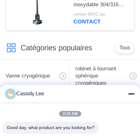
inoxydable 304/316
avec joint PTFE et
contact MOQ:1pc
corps de soupape
CONTACT
CF8/CF3 pour -196°C à
+80°C Applications
Catégories populaires
Tous
robinet à tournant
Vanne cryogénique
sphérique
cryogéniques
Cassidy Lee
clapet anti-retour
soupape de sûreté
cryogénique
cryogénique
2:15 AM
valve réduisant la
Valve coupée
Good day, what product are you looking for?
pression cryogénique
cryogénique