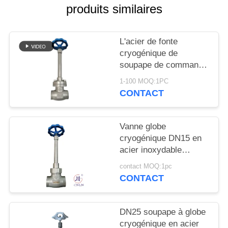
DEMANDEZ
produits similaires
UNE
CITATION
L'acier de fonte
cryogénique de
soupape de commande
PLAN
de globe ou l'acier
DU
1-100 MOQ:1PC
inoxydable ou adaptent
CONTACT
SITE
le matériel aux besoins
du client
Vanne globe
POLITIQUE
cryogénique DN15 en
DE
acier inoxydable
304/316 5.0 MPa
CONFIDENTIALITÉ
contact MOQ:1pc
-196°C à +80°C
CONTACT
DN25 soupape à globe
cryogénique en acier