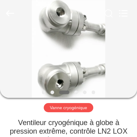
Liangchuan
Mechanical
Equipment
Co.,Ltd.
All
Rights
Reserved.
MAISON
PRODUITS
VIDÉOS
AU
SUJET
DE
Vanne cryogénique
NOUS
Ventileur cryogénique à globe à
pression extrême, contrôle LN2 LOX