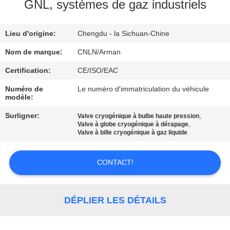
VISITE
GNL, systèmes de gaz industriels
D'USINE
Lieu d'origine:
Chengdu - la Sichuan-Chine
CONTRÔLE
Nom de marque:
CNLN/Arman
DE
Certification:
CE/ISO/EAC
QUALITÉ
Numéro de
Le numéro d'immatriculation du véhicule
modèle:
CONTACTEZ-
Surligner:
,
Valve cryogénique à bulbe haute pression
,
Valve à globe cryogénique à dérapage
NOUS
Valve à bille cryogénique à gaz liquide
CONTACT!
NOUVELLES
CAS
DÉPLIER LES DÉTAILS