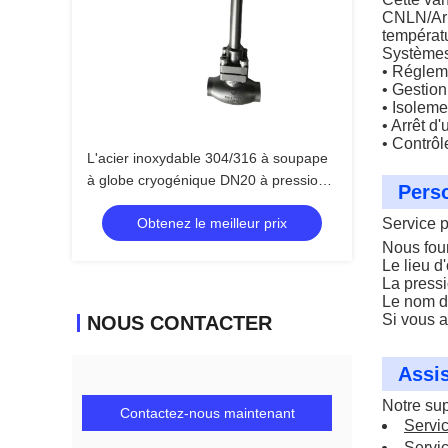
CNLN/A
températ
Systèmes 
• Réglem
• Gestion
• Isoleme
• Arrêt d
• Contrôl
L'acier inoxydable 304/316 à soupape
à globe cryogénique DN20 à pression
Perso
maximale de 5,0 Mpa et à température
Obtenez le meilleur prix
Service 
comprise entre -196 °C et +80 °C pour
les applications LOX LIN LAR
Nous fou
Le lieu d
La pressi
Le nom d
Si vous a
NOUS CONTACTER
Assis
Notre sup
Contactez-nous maintenant
Servic
Servic