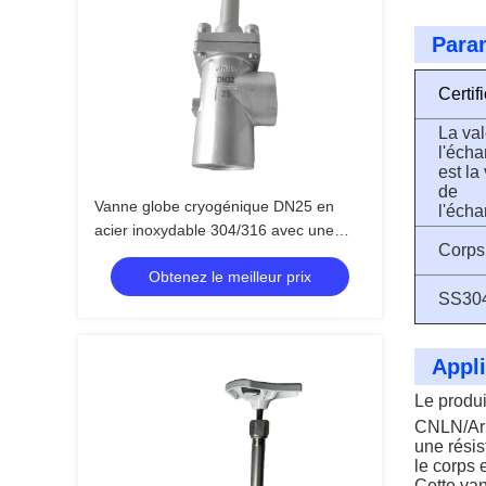
Para
Certif
La val
l'écha
est la
de
Vanne globe cryogénique DN25 en
l'écha
acier inoxydable 304/316 avec une
Corps
pression maximale de 5,0 MPa et une
Obtenez le meilleur prix
plage de température de -196 °C à +80
SS30
°C
Appli
Le produi
CNLN/Ar
une rési
le corps
Cette van