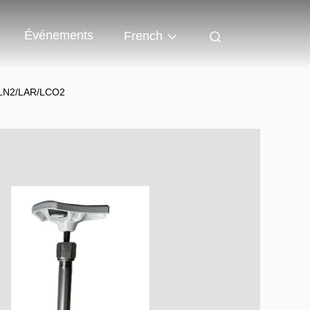
Événements
French
OX/LN2/LAR/LCO2