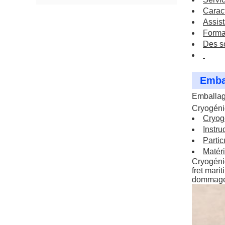
Caract
Assis
Format
Des so
Embal
Emballag
Cryogén
Cryog
Instru
Parti
Matér
Cryogén
fret mari
dommages