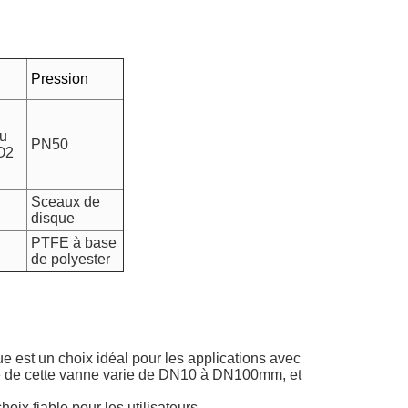
Pression
au
PN50
O2
Sceaux de
disque
PTFE à base
de polyester
 est un choix idéal pour les applications avec
lle de cette vanne varie de DN10 à DN100mm, et
ix fiable pour les utilisateurs.