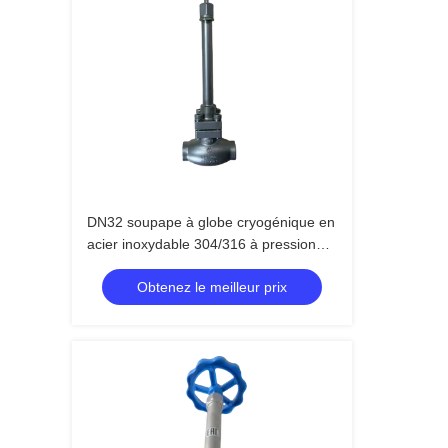
DN32 soupape à globe cryogénique en
acier inoxydable 304/316 à pression
maximale de 5,0 Mpa et à température
Obtenez le meilleur prix
comprise entre -196 °C et +80 °C