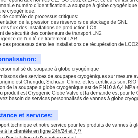
rman
Le numéro d'identification
La soupape à globe cryogénique es
ure cryogénique.
de contrôle de processus critiques:
entation de la pression des réservoirs de stockage de GNL
 des flux des installations de production LOX
nt de sécurité des conteneurs de transport LN2
'urgence de l'unité de traitement LAR
e des processus dans les installations de récupération de LCO2
nnalisation:
personnalisé de soupape à globe cryogénique
rnissons des services de soupapes cryogéniques sur mesure 
'origine est Chengdu, Sichuan, Chine, et les certificats sont IS
on de la soupape à globe cryogénique est de PN10 à 6,4 MPa et 
u produit est Cryogenic Globe Valve et la demande est pour 
vez besoin de services personnalisés de vannes à globe cryogé
tance et services:
port technique et notre service pour les produits de vannes à
e à la clientèle en ligne 24h/24 et 7j/7
e d'installation et d'entretien gratuit