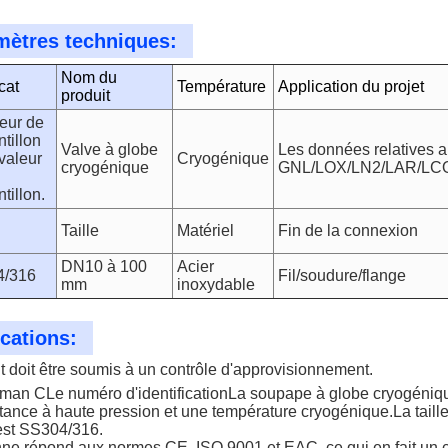
mètres techniques:
Nom du
icat
Température
Application du projet
produit
eur de
ntillon
Valve à globe
Les données relatives 
 valeur
Cryogénique
cryogénique
GNL/LOX/LN2/LAR/LC
ntillon.
Taille
Matériel
Fin de la connexion
DN10 à 100
Acier
4/316
Fil/soudure/flange
mm
inoxydable
cations:
t doit être soumis à un contrôle d'approvisionnement.
man C
Le numéro d'identification
La soupape à globe cryogénique
stance à haute pression et une température cryogénique.La tai
 est SS304/316.
ne répond aux normes CE, ISO 9001 et EAC, ce qui en fait un cho