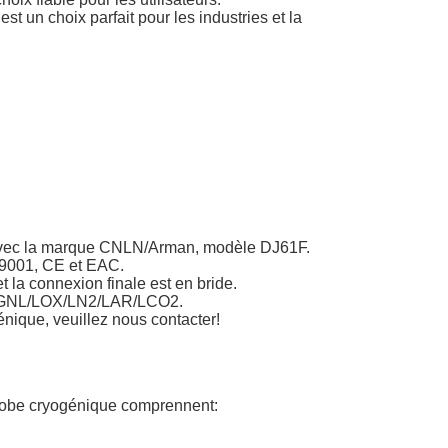
t un choix parfait pour les industries et la
avec la marque CNLN/Arman, modèle DJ61F.
O 9001, CE et EAC.
la connexion finale est en bride.
le GNL/LOX/LN2/LAR/LCO2.
nique, veuillez nous contacter!
 globe cryogénique comprennent: