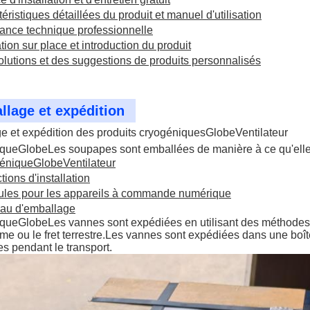
éristiques détaillées du produit et manuel d'utilisation
tance technique professionnelle
ion sur place et introduction du produit
lutions et des suggestions de produits personnalisés
lage et expédition
e et expédition des produits cryogéniques
Globe
Ventilateur
ique
Globe
Les soupapes sont emballées de manière à ce qu'elles a
énique
Globe
Ventilateur
ctions d'installation
cules pour les appareils à commande numérique
iau d'emballage
ique
Globe
Les vannes sont expédiées en utilisant des méthodes de
time ou le fret terrestre.Les vannes sont expédiées dans une boî
 pendant le transport.