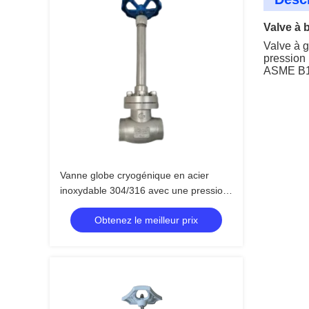
Valve à 
Valve à 
pression
ASME B16
Vanne globe cryogénique en acier
inoxydable 304/316 avec une pression
maximale de 5,0 MPa et une plage de
Obtenez le meilleur prix
température de -196°C à +80°C