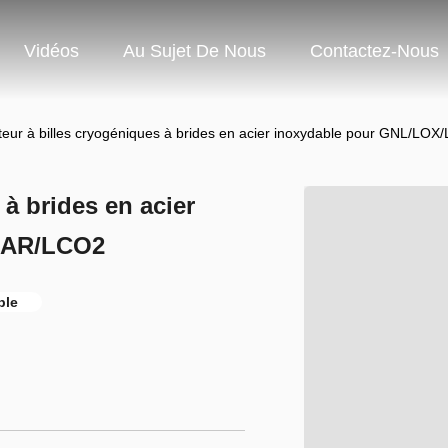
Vidéos
Au Sujet De Nous
Contactez-Nous
ateur à billes cryogéniques à brides en acier inoxydable pour GNL/L
 à brides en acier
LAR/LCO2
ble