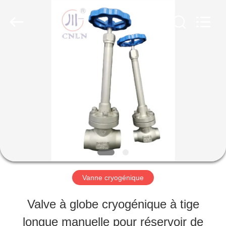
SiChuan
Liangchuan
Mechanical
Equipment
Co.,Ltd.
All
MAISON
Rights
Reserved.
PRODUITS
VIDÉOS
AU
Vanne cryogénique
SUJET
Valve à globe cryogénique à tige
DE
longue manuelle pour réservoir de