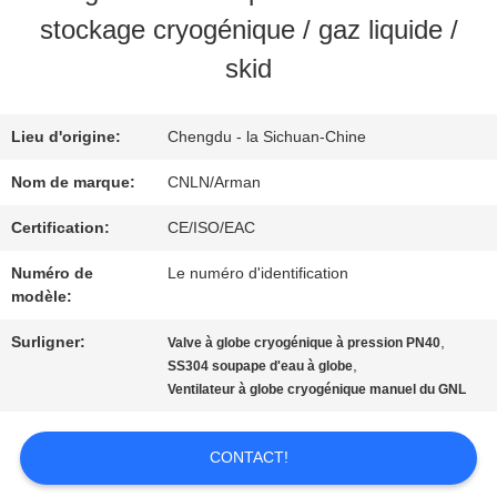
NOUS
stockage cryogénique / gaz liquide /
skid
VISITE
D'USINE
Lieu d'origine:
Chengdu - la Sichuan-Chine
Nom de marque:
CNLN/Arman
CONTRÔLE
Certification:
CE/ISO/EAC
DE
Numéro de
Le numéro d'identification
modèle:
QUALITÉ
Surligner:
,
Valve à globe cryogénique à pression PN40
,
SS304 soupape d'eau à globe
CONTACTEZ-
Ventilateur à globe cryogénique manuel du GNL
NOUS
CONTACT!