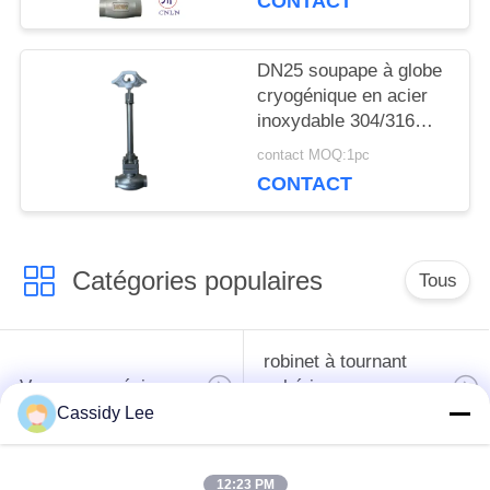
CONTACT
POLITIQUE
DN25 soupape à globe
DE
cryogénique en acier
inoxydable 304/316
CONFIDENTIALITÉ
avec joint PTFE et
contact MOQ:1pc
corps de soupape
CONTACT
CF8/CF3 pour -196°C à
+80°C Applications
Catégories populaires
Tous
robinet à tournant
Vanne cryogénique
sphérique
cryogéniques
Cassidy Lee
clapet anti-retour
soupape de sûreté
12:23 PM