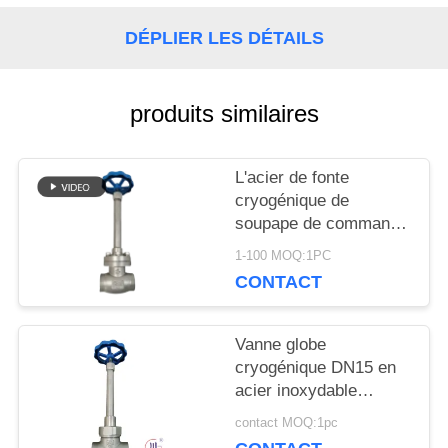
NOUVELLES
DÉPLIER LES DÉTAILS
CAS
produits similaires
DEMANDEZ
L'acier de fonte
cryogénique de
UNE
soupape de commande
de globe ou l'acier
CITATION
1-100 MOQ:1PC
inoxydable ou adaptent
CONTACT
le matériel aux besoins
du client
PLAN
Vanne globe
DU
cryogénique DN15 en
acier inoxydable
SITE
304/316 5.0 MPa
contact MOQ:1pc
-196°C à +80°C