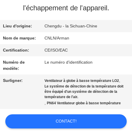
NOUS
l'échappement de l'appareil.
VISITE
Lieu d'origine:
Chengdu - la Sichuan-Chine
D'USINE
Nom de marque:
CNLN/Arman
Certification:
CE/ISO/EAC
CONTRÔLE
Numéro de
Le numéro d'identification
modèle:
DE
Surligner:
,
Ventilateur à globe à basse température LO2
QUALITÉ
Le système de détection de la température doit
être équipé d'un système de détection de la
température de l'air.
,
CONTACTEZ-
PN64 Ventilateur globe à basse température
NOUS
CONTACT!