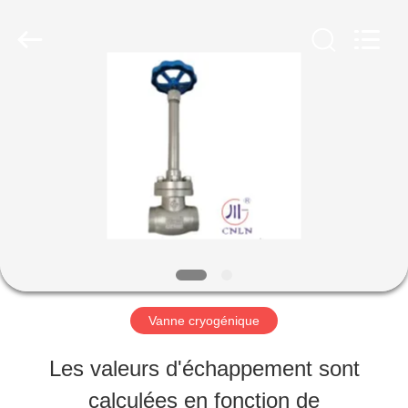
SiChuan
Liangchuan
Mechanical
Equipment
Co.,Ltd.
All
MAISON
Rights
Reserved.
PRODUITS
VIDÉOS
AU
Vanne cryogénique
SUJET
Les valeurs d'échappement sont
DE
calculées en fonction de