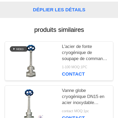
NOUVELLES
DÉPLIER LES DÉTAILS
CAS
produits similaires
DEMANDEZ
L'acier de fonte
cryogénique de
UNE
soupape de commande
de globe ou l'acier
CITATION
1-100 MOQ:1PC
inoxydable ou adaptent
CONTACT
le matériel aux besoins
du client
PLAN
Vanne globe
DU
cryogénique DN15 en
acier inoxydable
SITE
304/316 5.0 MPa
contact MOQ:1pc
-196°C à +80°C