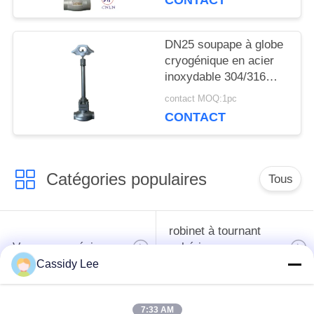
CONTACT
POLITIQUE
DN25 soupape à globe
DE
cryogénique en acier
inoxydable 304/316
CONFIDENTIALITÉ
avec joint PTFE et
contact MOQ:1pc
corps de soupape
CONTACT
CF8/CF3 pour -196°C à
+80°C Applications
Catégories populaires
Tous
robinet à tournant
Vanne cryogénique
sphérique
cryogéniques
Cassidy Lee
clapet anti-retour
soupape de sûreté
7:33 AM