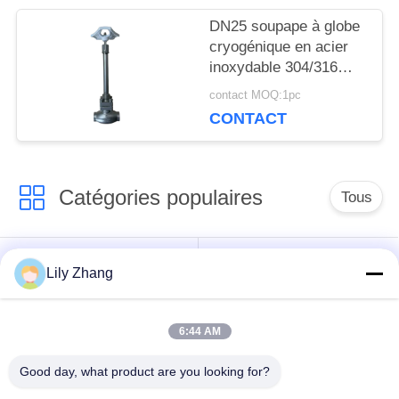
DN25 soupape à globe
POLITIQUE
cryogénique en acier
inoxydable 304/316
DE
avec joint PTFE et
contact MOQ:1pc
CONFIDENTIALITÉ
corps de soupape
CONTACT
CF8/CF3 pour -196°C à
+80°C Applications
Catégories populaires
Tous
robinet à tournant
Lily Zhang
Vanne cryogénique
sphérique
cryogéniques
6:44 AM
clapet anti-retour
soupape de sûreté
Good day, what product are you looking for?
cryogénique
cryogénique