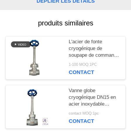
DÉPLIER LES DÉTAILS
NOUVELLES
produits similaires
CAS
L'acier de fonte
DEMANDEZ
cryogénique de
soupape de commande
UNE
de globe ou l'acier
1-100 MOQ:1PC
inoxydable ou adaptent
CONTACT
CITATION
le matériel aux besoins
du client
Vanne globe
PLAN
cryogénique DN15 en
acier inoxydable
DU
304/316 5.0 MPa
contact MOQ:1pc
-196°C à +80°C
SITE
CONTACT