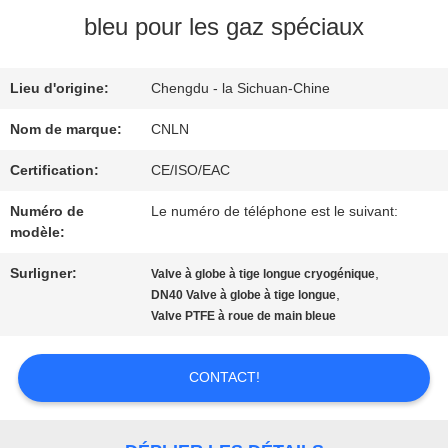
NOUS
bleu pour les gaz spéciaux
VISITE
Lieu d'origine:
Chengdu - la Sichuan-Chine
D'USINE
Nom de marque:
CNLN
Certification:
CE/ISO/EAC
CONTRÔLE
Numéro de
Le numéro de téléphone est le suivant:
modèle:
DE
Surligner:
,
Valve à globe à tige longue cryogénique
QUALITÉ
,
DN40 Valve à globe à tige longue
Valve PTFE à roue de main bleue
CONTACTEZ-
CONTACT!
NOUS