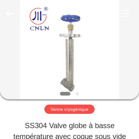
SiChuan
Liangchuan
Mechanical
Equipment
Co.,Ltd.
All
MAISON
Rights
Reserved.
PRODUITS
VIDÉOS
AU
Vanne cryogénique
SUJET
SS304 Valve globe à basse
DE
température avec coque sous vide