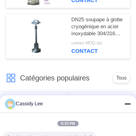
CONTACT
POLITIQUE
DN25 soupape à globe
DE
cryogénique en acier
inoxydable 304/316
CONFIDENTIALITÉ
avec joint PTFE et
contact MOQ:1pc
corps de soupape
CONTACT
CF8/CF3 pour -196°C à
+80°C Applications
Catégories populaires
Tous
robinet à tournant
Cassidy Lee
Vanne cryogénique
sphérique
cryogéniques
9:35 PM
clapet anti-retour
soupape de sûreté