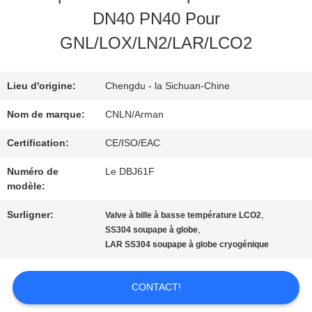
NOUS
DN40 PN40 Pour
GNL/LOX/LN2/LAR/LCO2
VISITE
D'USINE
Lieu d'origine:
Chengdu - la Sichuan-Chine
Nom de marque:
CNLN/Arman
CONTRÔLE
Certification:
CE/ISO/EAC
DE
Numéro de
Le DBJ61F
modèle:
QUALITÉ
Surligner:
,
Valve à bille à basse température LCO2
,
SS304 soupape à globe
CONTACTEZ-
LAR SS304 soupape à globe cryogénique
NOUS
CONTACT!