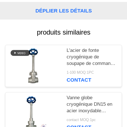
NOUVELLES
DÉPLIER LES DÉTAILS
CAS
produits similaires
DEMANDEZ
L'acier de fonte
cryogénique de
UNE
soupape de commande
de globe ou l'acier
CITATION
1-100 MOQ:1PC
inoxydable ou adaptent
CONTACT
le matériel aux besoins
du client
PLAN
Vanne globe
DU
cryogénique DN15 en
acier inoxydable
SITE
304/316 5.0 MPa
contact MOQ:1pc
-196°C à +80°C