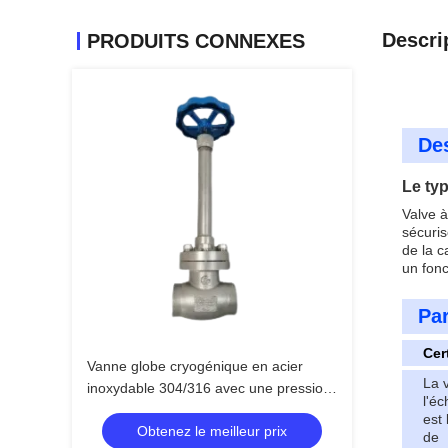
Descri
PRODUITS CONNEXES
Des
Le ty
Valve 
sécuri
de la c
un fonc
Pa
Cert
Vanne globe cryogénique en acier
La 
inoxydable 304/316 avec une pression
l'éc
maximale de 5,0 MPa et une plage de
est 
Obtenez le meilleur prix
température de -196°C à +80°C
de