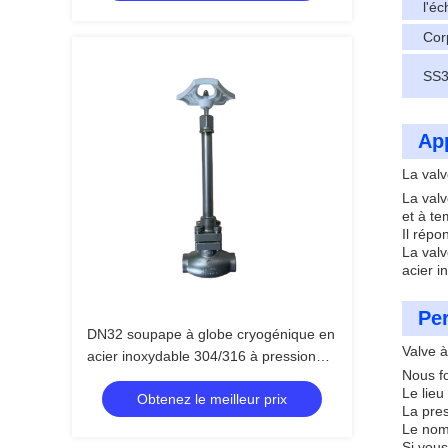
l'éc
Cor
SS3
App
La val
La val
et à t
Il répo
La val
acier i
Per
DN32 soupape à globe cryogénique en
Valve 
acier inoxydable 304/316 à pression
Nous f
maximale de 5,0 Mpa et à température
Le lieu
Obtenez le meilleur prix
comprise entre -196 °C et +80 °C
La pre
Le nom
Si vou