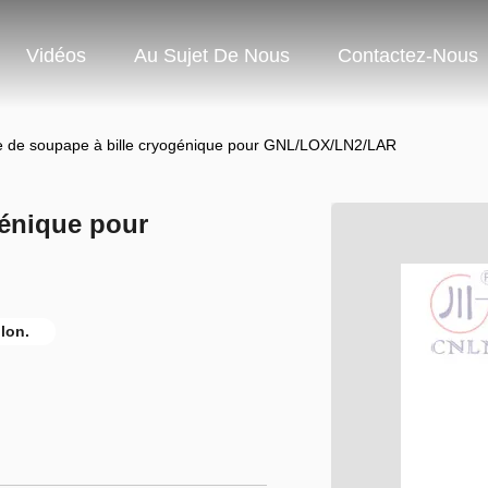
Vidéos
Au Sujet De Nous
Contactez-Nous
e de soupape à bille cryogénique pour GNL/LOX/LN2/LAR
génique pour
lon.