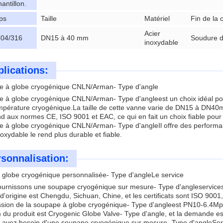
hantillon.
ps
Taille
Matériel
Fin de la
Acier
04/316
DN15 à 40 mm
Soudure d
inoxydable
lications:
ve à globe cryogénique CNLN/Arman
- Type d'angle
ve à globe cryogénique CNLN/Arman
- Type d'angle
est un choix idéal po
empérature cryogénique.La taille de cette vanne varie de DN15 à DN40m
nd aux normes CE, ISO 9001 et EAC, ce qui en fait un choix fiable pour l
ve à globe cryogénique CNLN/Arman
- Type d'angle
Il offre des perform
noxydable le rend plus durable et fiable.
sonnalisation:
à globe cryogénique personnalisée
- Type d'angle
Le service
ournissons une soupape cryogénique sur mesure
- Type d'angle
service
 d'origine est Chengdu, Sichuan, Chine, et les certificats sont ISO 9001
ssion de la soupape à globe cryogénique
- Type d'angle
est PN10-6.4Mpa
 du produit est Cryogenic Globe Valve
- Type d'angle
, et la demande 
s avez besoin d'une soupape cryogénique sur mesure
- Type d'angle
Ser