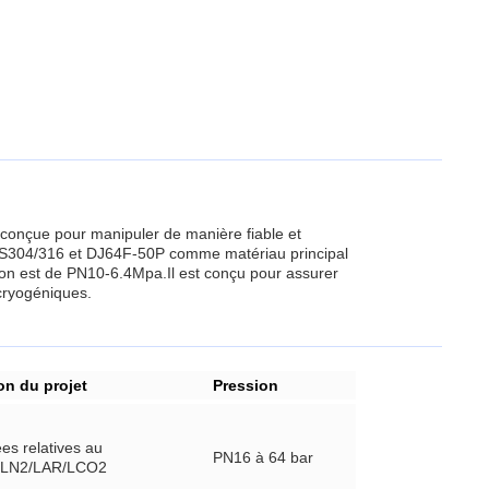
conçue pour manipuler de manière fiable et
c SS304/316 et DJ64F-50P comme matériau principal
ion est de PN10-6.4Mpa.Il est conçu pour assurer
 cryogéniques.
on du projet
Pression
es relatives au
PN16 à 64 bar
/LN2/LAR/LCO2