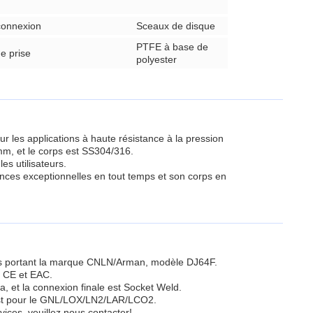
 connexion
Sceaux de disque
PTFE à base de
e prise
polyester
ur les applications à haute résistance à la pression
m, et le corps est SS304/316.
es utilisateurs.
ances exceptionnelles en tout temps et son corps en
s portant la marque CNLN/Arman, modèle DJ64F.
, CE et EAC.
, et la connexion finale est Socket Weld.
est pour le GNL/LOX/LN2/LAR/LCO2.
vices, veuillez nous contacter!