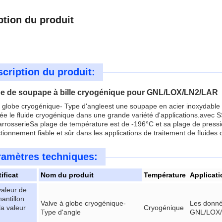
ption du produit
cription du produit:
pe de soupape à bille cryogénique pour GNL/LOX/LN2/LAR
à globe cryogénique
- Type d'angle
est une soupape en acier inoxydable 
sée le fluide cryogénique dans une grande variété d'applications.ave
arrosserieSa plage de température est de -196°C et sa plage de press
tionnement fiable et sûr dans les applications de traitement de fluides
ramètres techniques:
ificat
Nom du produit
Température
Applicati
valeur de
hantillon
Valve à globe cryogénique
-
Les donné
la valeur
Cryogénique
Type d'angle
GNL/LOX