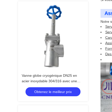
Ass
Notre s
Serv
Serv
Cara
Assi
Form
Des 
Vanne globe cryogénique DN25 en
acier inoxydable 304/316 avec une
pression maximale de 5,0 MPa et une
Obtenez le meilleur prix
plage de température de -196 °C à +80
°C