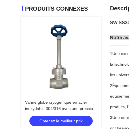
Descri
PRODUITS CONNEXES
SW SS304
Notre a
1Une excel
la technol
les univer
2Équipeme
équipemen
Vanne globe cryogénique en acier
produits, l
inoxydable 304/316 avec une pression
maximale de 5,0 MPa et une plage de
3Une équip
Obtenez le meilleur prix
température de -196°C à +80°C
ont beauc