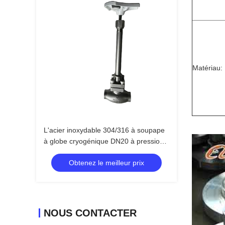
Matériau:
L'acier inoxydable 304/316 à soupape
à globe cryogénique DN20 à pression
maximale de 5,0 Mpa et à température
Obtenez le meilleur prix
comprise entre -196 °C et +80 °C pour
les applications LOX LIN LAR
NOUS CONTACTER