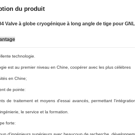
ption du produit
 Valve à globe cryogénique à long angle de tige pour G
vantage
lente technologie.
ogie est au premier niveau en Chine, coopérer avec les plus célèbres
sités en Chine;
nt de pointe:
ts de traitement et moyens d'essai avancés, permettant l'intégratio
'ingénierie, le service et la formation.
e forte:
oup d'ingénieurs supérieurs avec beaucoup de recherche, développem