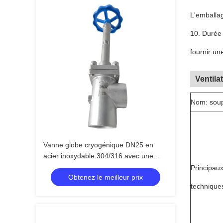
L'emballag
10. Durée 
fournir un
Ventila
Nom: soup
Vanne globe cryogénique DN25 en
acier inoxydable 304/316 avec une
pression maximale de 5,0 MPa et une
Principau
Obtenez le meilleur prix
plage de température de -196 °C à +80
technique
°C