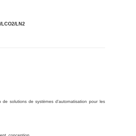
NL/LCO2/LN2
n de solutions de systèmes d'automatisation pour les
ent, conception