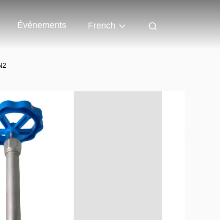
Événements
French
N2