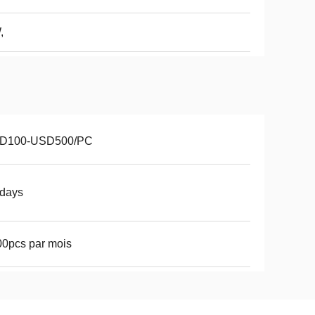
,
D100-USD500/PC
3days
0pcs par mois