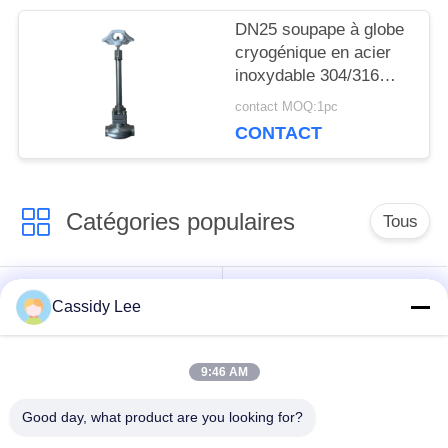
DN25 soupape à globe
POLITIQUE
cryogénique en acier
inoxydable 304/316
DE
avec joint PTFE et
contact MOQ:1pc
CONFIDENTIALITÉ
corps de soupape
CONTACT
CF8/CF3 pour -196°C à
+80°C Applications
Catégories populaires
Tous
robinet à tournant
Cassidy Lee
Vanne cryogénique
sphérique
cryogéniques
9:46 AM
clapet anti-retour
soupape de sûreté
Good day, what product are you looking for?
cryogénique
cryogénique