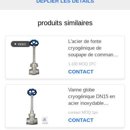
DÉPLIER LES DÉTAILS
NOUVELLES
produits similaires
CAS
L'acier de fonte
DEMANDEZ
cryogénique de
soupape de commande
UNE
de globe ou l'acier
1-100 MOQ:1PC
inoxydable ou adaptent
CONTACT
CITATION
le matériel aux besoins
du client
Vanne globe
PLAN
cryogénique DN15 en
acier inoxydable
DU
304/316 5.0 MPa
contact MOQ:1pc
-196°C à +80°C
SITE
CONTACT