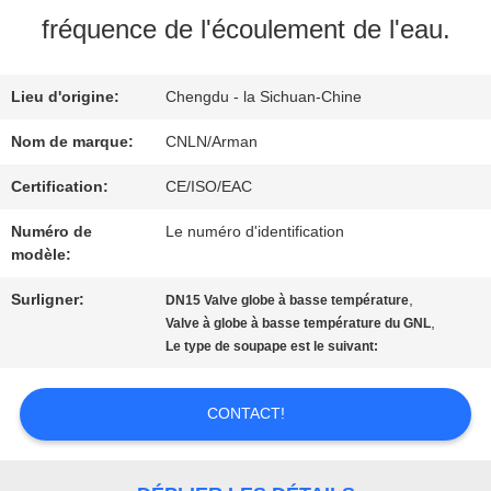
NOUS
fréquence de l'écoulement de l'eau.
VISITE
Lieu d'origine:
Chengdu - la Sichuan-Chine
D'USINE
Nom de marque:
CNLN/Arman
Certification:
CE/ISO/EAC
CONTRÔLE
Numéro de
Le numéro d'identification
modèle:
DE
Surligner:
,
DN15 Valve globe à basse température
QUALITÉ
,
Valve à globe à basse température du GNL
Le type de soupape est le suivant:
CONTACTEZ-
CONTACT!
NOUS