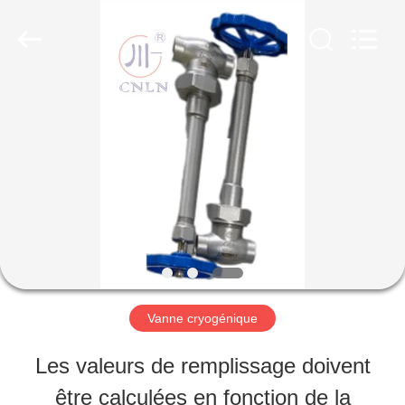
SiChuan
Liangchuan
Mechanical
Equipment
Co.,Ltd.
All
MAISON
Rights
Reserved.
PRODUITS
VIDÉOS
AU
Vanne cryogénique
SUJET
Les valeurs de remplissage doivent
DE
être calculées en fonction de la