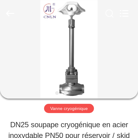
SiChuan
Liangchuan
Mechanical
Equipment
Co.,Ltd.
All
MAISON
Rights
Reserved.
PRODUITS
VIDÉOS
AU
Vanne cryogénique
SUJET
DN25 soupape cryogénique en acier
DE
inoxydable PN50 pour réservoir / skid