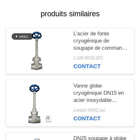
NOUVELLES
produits similaires
CAS
L'acier de fonte
cryogénique de
soupape de commande
DEMANDEZ
de globe ou l'acier
1-100 MOQ:1PC
inoxydable ou adaptent
UNE
CONTACT
le matériel aux besoins
du client
CITATION
Vanne globe
cryogénique DN15 en
acier inoxydable
PLAN
304/316 5.0 MPa
contact MOQ:1pc
DU
-196°C à +80°C
CONTACT
SITE
DN25 soupape à globe