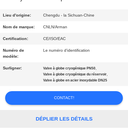
NOUS
Lieu d'origine:
Chengdu - la Sichuan-Chine
VISITE
Nom de marque:
CNLN/Arman
D'USINE
Certification:
CE/ISO/EAC
Numéro de
Le numéro d'identification
CONTRÔLE
modèle:
DE
Surligner:
,
Valve à globe cryogénique PN50
,
Valve à globe cryogénique du réservoir
QUALITÉ
Valve à globe en acier inoxydable DN25
CONTACT!
CONTACTEZ-
NOUS
DÉPLIER LES DÉTAILS