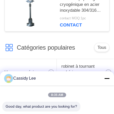
cryogénique en acier
POLITIQUE
inoxydable 304/316
avec joint PTFE et
contact MOQ:1pc
DE
corps de soupape
CONTACT
CF8/CF3 pour -196°C à
CONFIDENTIALITÉ
+80°C Applications
Catégories populaires
Tous
robinet à tournant
Vanne cryogénique
sphérique
cryogéniques
Cassidy Lee
clapet anti-retour
soupape de sûreté
8:35 AM
cryogénique
cryogénique
Good day, what product are you looking for?