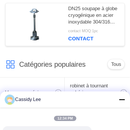
DN25 soupape à globe
POLITIQUE
cryogénique en acier
inoxydable 304/316
DE
avec joint PTFE et
contact MOQ:1pc
CONFIDENTIALITÉ
corps de soupape
CONTACT
CF8/CF3 pour -196°C à
+80°C Applications
Catégories populaires
Tous
robinet à tournant
Vanne cryogénique
sphérique
cryogéniques
Cassidy Lee
clapet anti-retour
soupape de sûreté
12:34 PM
cryogénique
cryogénique