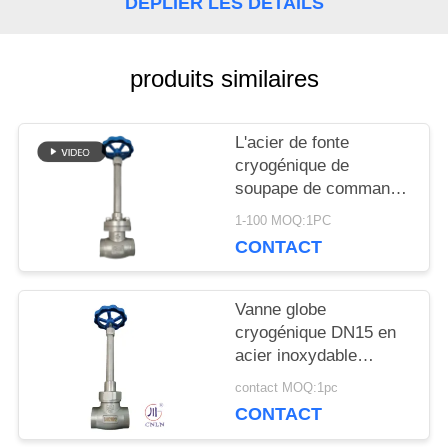
DÉPLIER LES DÉTAILS
NOUVELLES
produits similaires
CAS
L'acier de fonte
DEMANDEZ
cryogénique de
soupape de commande
UNE
de globe ou l'acier
1-100 MOQ:1PC
inoxydable ou adaptent
CONTACT
CITATION
le matériel aux besoins
du client
Vanne globe
PLAN
cryogénique DN15 en
acier inoxydable
DU
304/316 5.0 MPa
contact MOQ:1pc
-196°C à +80°C
SITE
CONTACT