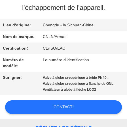
NOUS
l'échappement de l'appareil.
VISITE
Lieu d'origine:
Chengdu - la Sichuan-Chine
D'USINE
Nom de marque:
CNLN/Arman
Certification:
CE/ISO/EAC
CONTRÔLE
Numéro de
Le numéro d'identification
modèle:
DE
Surligner:
,
Valve à globe cryogénique à bride PN40
QUALITÉ
,
Valve à globe cryogénique à flanche de GNL
Ventilateur à globe à flèche LCO2
CONTACTEZ-
CONTACT!
NOUS