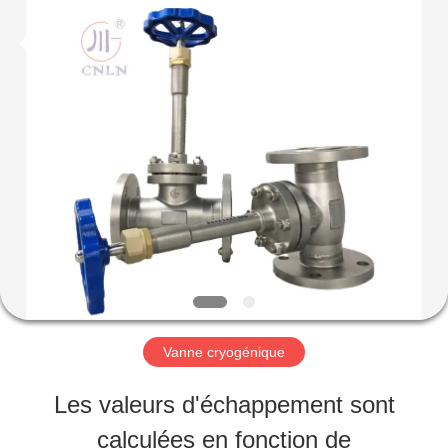
SiChuan
Liangchuan
Mechanical
Equipment
Co.,Ltd.
All
MAISON
Rights
Reserved.
PRODUITS
VIDÉOS
AU
Vanne cryogénique
SUJET
Les valeurs d'échappement sont
DE
calculées en fonction de