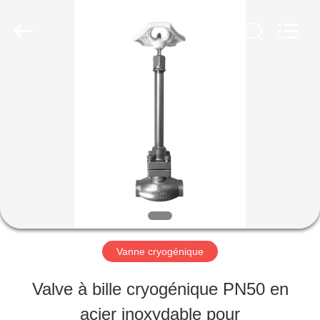
SiChuan
Liangchuan
Mechanical
Equipment
Co.,Ltd.
All
MAISON
Rights
Reserved.
PRODUITS
VIDÉOS
AU
Vanne cryogénique
SUJET
Valve à bille cryogénique PN50 en
DE
acier inoxydable pour