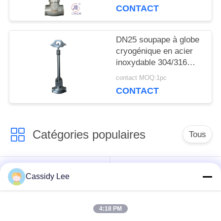
-196°C à +80°C
CONTACT
POLITIQUE
DE
DN25 soupape à globe
cryogénique en acier
CONFIDENTIALITÉ
inoxydable 304/316
avec joint PTFE et
contact MOQ:1pc
corps de soupape
CONTACT
CF8/CF3 pour -196°C à
+80°C Applications
Catégories populaires
Tous
robinet à tournant
Cassidy Lee
Vanne cryogénique
sphérique
cryogéniques
4:18 PM