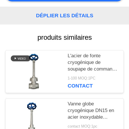
NOUVELLES
DÉPLIER LES DÉTAILS
CAS
produits similaires
DEMANDEZ
L'acier de fonte
UNE
cryogénique de
soupape de commande
CITATION
de globe ou l'acier
1-100 MOQ:1PC
inoxydable ou adaptent
CONTACT
le matériel aux besoins
PLAN
du client
Vanne globe
DU
cryogénique DN15 en
acier inoxydable
SITE
304/316 5.0 MPa
contact MOQ:1pc