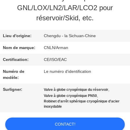
NOUS
GNL/LOX/LN2/LAR/LCO2 pour
réservoir/Skid, etc.
VISITE
D'USINE
Lieu d'origine:
Chengdu - la Sichuan-Chine
Nom de marque:
CNLN/Arman
CONTRÔLE
Certification:
CE/ISO/EAC
DE
Numéro de
Le numéro d'identification
modèle:
QUALITÉ
Surligner:
,
Valve à globe cryogénique du réservoir
,
Valve à globe cryogénique PN50
CONTACTEZ-
Robinet d'arrêt sphérique cryogénique d'acier
inoxydable
NOUS
CONTACT!