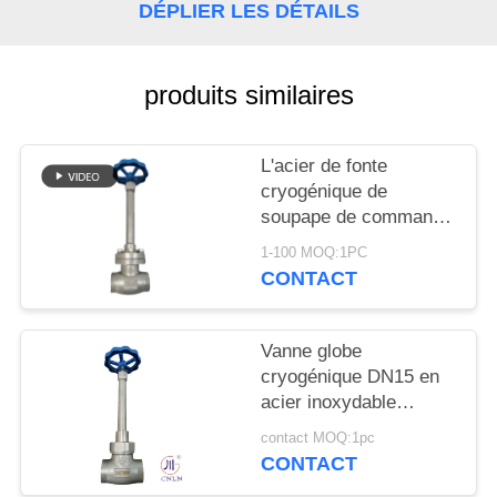
DEMANDEZ
DÉPLIER LES DÉTAILS
UNE
CITATION
produits similaires
PLAN
L'acier de fonte
DU
cryogénique de
SITE
soupape de commande
de globe ou l'acier
1-100 MOQ:1PC
inoxydable ou adaptent
CONTACT
POLITIQUE
le matériel aux besoins
du client
DE
Vanne globe
CONFIDENTIALITÉ
cryogénique DN15 en
acier inoxydable
304/316 5.0 MPa
contact MOQ:1pc
-196°C à +80°C
CONTACT