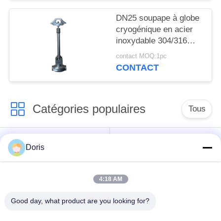
DN25 soupape à globe
cryogénique en acier
inoxydable 304/316
avec joint PTFE et
contact MOQ:1pc
corps de soupape
CONTACT
CF8/CF3 pour -196°C à
+80°C Applications
Catégories populaires
Tous
robinet à tournant
Doris
Vanne cryogénique
sphérique
cryogéniques
4:18 AM
clapet anti-retour
soupape de sûreté
Good day, what product are you looking for?
cryogénique
cryogénique