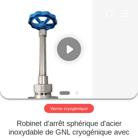
Liangchuan
Mechanical
Equipment
Co.,Ltd.
All
Rights
Reserved.
MAISON
PRODUITS
VIDÉOS
AU
SUJET
DE
Vanne cryogénique
NOUS
Robinet d'arrêt sphérique d'acier
inoxydable de GNL cryogénique avec