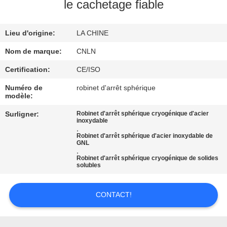
VISITE
le cachetage fiable
D'USINE
Lieu d'origine:
LA CHINE
CONTRÔLE
Nom de marque:
CNLN
DE
Certification:
CE/ISO
QUALITÉ
Numéro de
robinet d'arrêt sphérique
modèle:
CONTACTEZ-
Surligner:
Robinet d'arrêt sphérique cryogénique d'acier
inoxydable
,
NOUS
Robinet d'arrêt sphérique d'acier inoxydable de
GNL
,
Robinet d'arrêt sphérique cryogénique de solides
NOUVELLES
solubles
CAS
CONTACT!