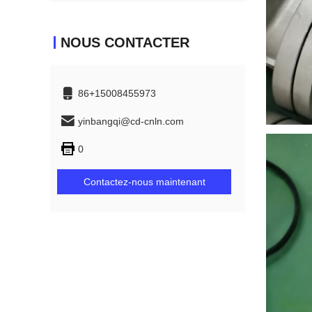
NOUS CONTACTER
86+15008455973
yinbangqi@cd-cnln.com
0
Contactez-nous maintenant