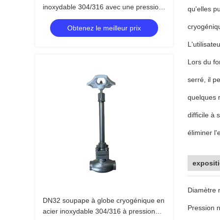
inoxydable 304/316 avec une pression
qu'elles p
maximale de 5,0 MPa et une plage de
cryogéniqu
Obtenez le meilleur prix
température de -196°C à +80°C
L'utilisat
Lors du fo
serré, il 
quelques r
difficile à
éliminer l
exposit
Diamètre
DN32 soupape à globe cryogénique en
Pression 
acier inoxydable 304/316 à pression