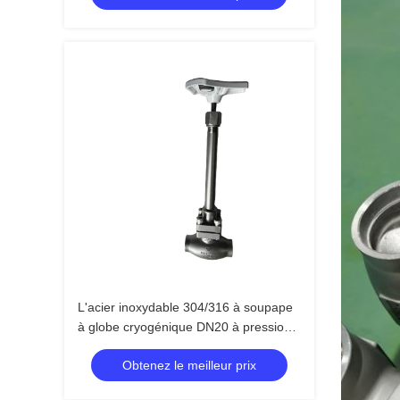
°C
L'acier inoxydable 304/316 à soupape
à globe cryogénique DN20 à pression
maximale de 5,0 Mpa et à température
Obtenez le meilleur prix
comprise entre -196 °C et +80 °C pour
les applications LOX LIN LAR