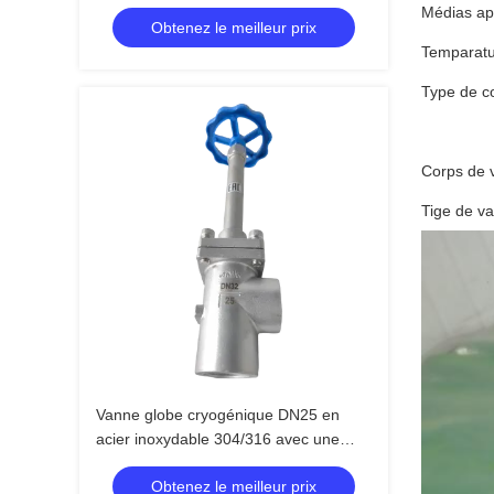
maximale de 5,0 Mpa et à température
Médias ap
Obtenez le meilleur prix
comprise entre -196 °C et +80 °C
Temparatu
Type de co
Corps de 
Tige de v
Vanne globe cryogénique DN25 en
acier inoxydable 304/316 avec une
pression maximale de 5,0 MPa et une
Obtenez le meilleur prix
plage de température de -196 °C à +80