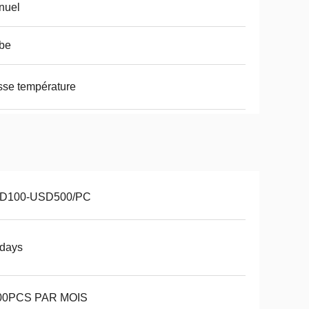
nuel
be
se température
D100-USD500/PC
3days
00PCS PAR MOIS