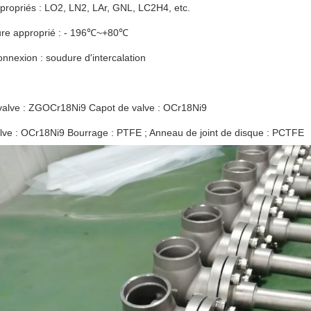
propriés : LO2, LN2, LAr, GNL, LC2H4, etc.
re approprié : - 196℃~+80℃
nnexion : soudure d'intercalation
valve : ZGOCr18Ni9 Capot de valve : OCr18Ni9
alve : OCr18Ni9 Bourrage : PTFE ; Anneau de joint de disque : PCTFE