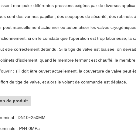
uissent manipuler différentes pressions exigées par de diverses appli
es sont des vannes papillon, des soupapes de sécurité, des robinets à 
eur peut manuellement actionner ou automatiser les valves cryogéniqu
nctionnement, si on le constate que l'opération est trop laborieuse, la c
peut être correctement détendu. Si la tige de valve est biaisée, on devr
obinets d'isolement, quand le membre fermant est chauffé, le membre 
 s'ouvrir ; s'il doit être ouvert actuellement, la couverture de valve peut
'effort de tige de valve, et alors le volant de commande est déplacé.
ion de produit
 nominal : DN10~250MM
nominale : PN4.0MPa