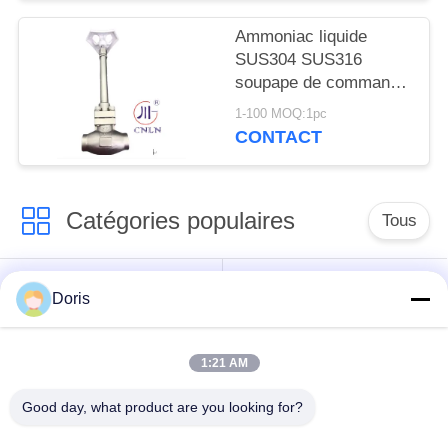
Ammoniac liquide
SUS304 SUS316
soupape de commande
cryogénique PN40
1-100 MOQ:1pc
-196~+80°C
CONTACT
Catégories populaires
Tous
robinet à tournant
Doris
Vanne cryogénique
sphérique
cryogéniques
1:21 AM
clapet anti-retour
soupape de sûreté
Good day, what product are you looking for?
cryogénique
cryogénique