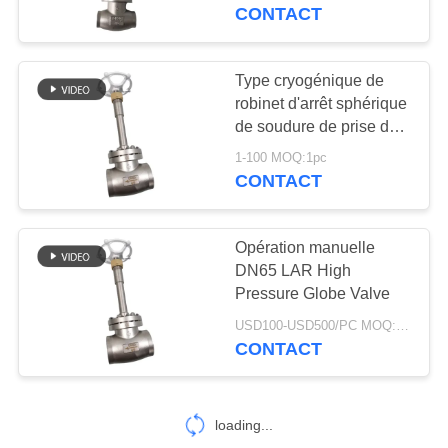
VISITE
CONTACT
D'USINE
Type cryogénique de
CONTRÔLE
robinet d'arrêt sphérique
de soudure de prise de
DE
PN40 DN65 SS304/316
1-100 MOQ:1pc
QUALITÉ
CONTACT
CONTACTEZ-
Opération manuelle
NOUS
DN65 LAR High
Pressure Globe Valve
NOUVELLES
USD100-USD500/PC MOQ:1pc
CONTACT
CAS
loading...