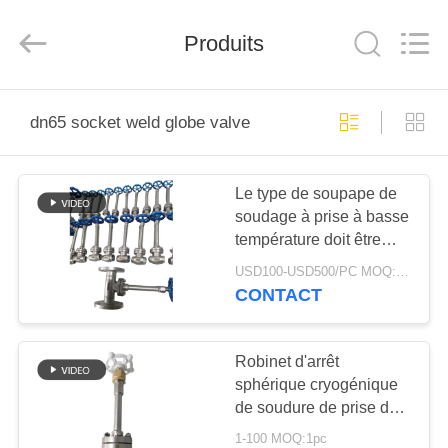
Liangchuan
Mechanical
Equipment
Produits
Co.,Ltd.
All
Rights
Reserved.
MAISON
dn65 socket weld globe valve
PRODUITS
Le type de soupape de
soudage à prise à basse
VIDÉOS
température doit être
identifié.
USD100-USD500/PC MOQ:1pc
AU
CONTACT
SUJET
DE
Robinet d'arrêt
sphérique cryogénique
NOUS
de soudure de prise de
DN65 SS304/316
1-100 MOQ:1pc