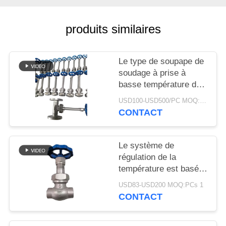
DEMANDEZ
UNE
produits similaires
CITATION
Le type de soupape de
PLAN
soudage à prise à
DU
basse température doit
être identifié.
SITE
USD100-USD500/PC MOQ:1pc
CONTACT
POLITIQUE
Le système de
DE
régulation de la
CONFIDENTIALITÉ
température est basé
sur les caractéristiques
USD83-USD200 MOQ:PCs 1
suivantes:
CONTACT