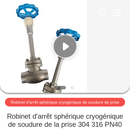
Liangchuan
Mechanical
Equipment
Co.,Ltd.
All
Rights
Reserved.
MAISON
PRODUITS
VIDÉOS
AU
SUJET
DE
Robinet d'arrêt sphérique cryogénique de soudure de prise
NOUS
Robinet d'arrêt sphérique cryogénique
de soudure de la prise 304 316 PN40