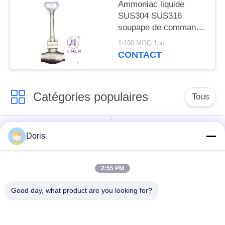
Ammoniac liquide
SUS304 SUS316
soupape de commande
cryogénique PN40
1-100 MOQ:1pc
-196~+80°C
CONTACT
Catégories populaires
Tous
robinet à tournant
Doris
Vanne cryogénique
sphérique
cryogéniques
2:55 PM
clapet anti-retour
soupape de sûreté
Good day, what product are you looking for?
cryogénique
cryogénique