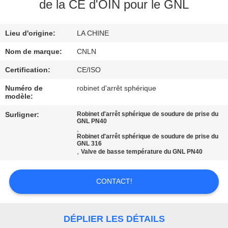
VISITE
de la CE d'OIN pour le GNL
D'USINE
Lieu d'origine:
LA CHINE
CONTRÔLE
Nom de marque:
CNLN
DE
Certification:
CE/ISO
QUALITÉ
Numéro de
robinet d'arrêt sphérique
modèle:
CONTACTEZ-
Surligner:
Robinet d'arrêt sphérique de soudure de prise du
GNL PN40
,
NOUS
Robinet d'arrêt sphérique de soudure de prise du
GNL 316
,
Valve de basse température du GNL PN40
NOUVELLES
CONTACT!
CAS
DÉPLIER LES DÉTAILS