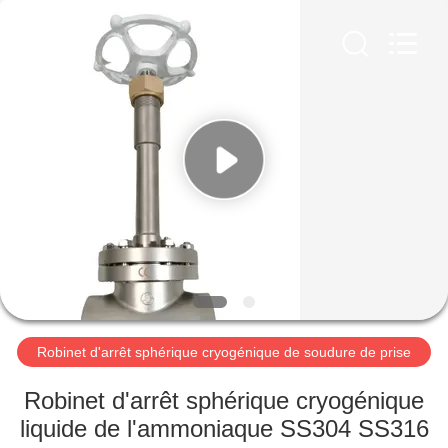
Liangchuan
Mechanical
Equipment
Co.,Ltd.
All
Rights
Reserved.
MAISON
PRODUITS
VIDÉOS
AU
SUJET
DE
Robinet d'arrêt sphérique cryogénique de soudure de prise
NOUS
Robinet d'arrêt sphérique cryogénique
liquide de l'ammoniaque SS304 SS316