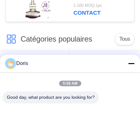
cryogénique PN40
1-100 MOQ:1pc
-196~+80°C
CONTACT
Catégories populaires
Tous
robinet à tournant
Doris
Vanne cryogénique
sphérique
cryogéniques
5:58 AM
clapet anti-retour
soupape de sûreté
Good day, what product are you looking for?
cryogénique
cryogénique
valve réduisant la
Valve coupée
pression cryogénique
cryogénique