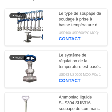
DEMANDEZ
UNE
Le type de soupape de
CITATION
soudage à prise à
basse température doit
être identifié.
PLAN
USD100-USD500/PC MOQ:1pc
CONTACT
DU
SITE
Le système de
régulation de la
POLITIQUE
température est basé
sur les caractéristiques
DE
USD83-USD200 MOQ:PCs 1
suivantes:
CONTACT
CONFIDENTIALITÉ
Ammoniac liquide
SUS304 SUS316
soupape de commande