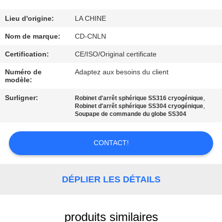
VISITE
D'USINE
Lieu d'origine:
LA CHINE
Nom de marque:
CD-CNLN
CONTRÔLE
Certification:
CE/ISO/Original certificate
DE
Numéro de
Adaptez aux besoins du client
modèle:
QUALITÉ
Surligner:
,
Robinet d'arrêt sphérique SS316 cryogénique
,
Robinet d'arrêt sphérique SS304 cryogénique
CONTACTEZ-
Soupape de commande du globe SS304
NOUS
CONTACT!
NOUVELLES
DÉPLIER LES DÉTAILS
CAS
produits similaires