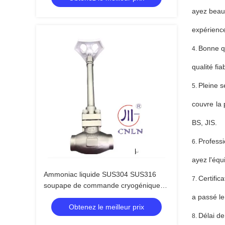
ayez beau
expérience
Bonne qu
4.
qualité fi
Pleine s
5.
couvre la
BS, JIS.
Professi
6.
ayez l'équ
Ammoniac liquide SUS304 SUS316
Certifica
7.
soupape de commande cryogénique
PN40 -196~+80°C
a passé le
Obtenez le meilleur prix
Délai de
8.