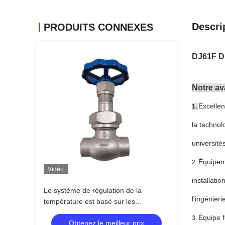
Descri
PRODUITS CONNEXES
DJ61F DN
Notre a
Excellen
1.
la technol
université
Équipem
2.
Vidéo
installati
Le système de régulation de la
l'ingénieri
température est basé sur les
caractéristiques suivantes:
Équipe f
3.
Obtenez le meilleur prix