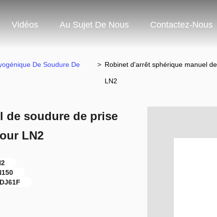
Vidéos
Au Sujet De Nous
Contactez-Nous
ryogénique De Soudure De
>
Robinet d'arrêt sphérique manuel d
LN2
l de soudure de prise
pour LN2
N2
N150
 DJ61F