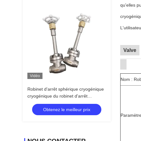
qu'elles p
cryogéniqu
L'utilisat
Valve
Vidéo
Nom : Rob
Robinet d'arrêt sphérique cryogénique
cryogénique du robinet d'arrêt
sphérique de soudure de la prise PN40
Obtenez le meilleur prix
SS304 SS316
Paramètre