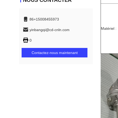
NOUS CONTACTER
86+15008455973
Matériel :
yinbangqi@cd-cnln.com
0
Contactez-nous maintenant