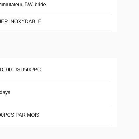
mutateur, BW, bride
IER INOXYDABLE
D100-USD500/PC
3days
00PCS PAR MOIS