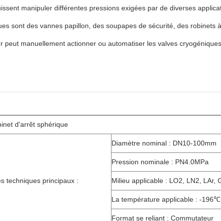
uissent manipuler différentes pressions exigées par de diverses appli
es sont des vannes papillon, des soupapes de sécurité, des robinets à 
eur peut manuellement actionner ou automatiser les valves cryogéniqu
inet d'arrêt sphérique
Diamètre nominal : DN10-100mm
Pression nominale : PN4.0MPa
s techniques principaux :
Milieu applicable : LO2, LN2, LAr,
La température applicable : -19
Format se reliant : Commutateur