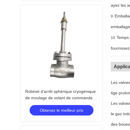
ayez les ac
Emballa
9.
emballage 
Temps à
10.
fournissez
Applica
Les valves
Robinet d'arrêt sphérique cryogénique
tige prolo
de moulage de volant de commande
Les valves
de l'acier inoxydable DN25 PN50
Obtenez le meilleur prix
le gaz ind
des boues 