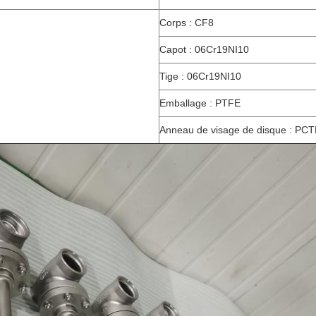
Corps : CF8
Capot : 06Cr19NI10
Tige : 06Cr19NI10
Emballage : PTFE
Anneau de visage de disque : PC