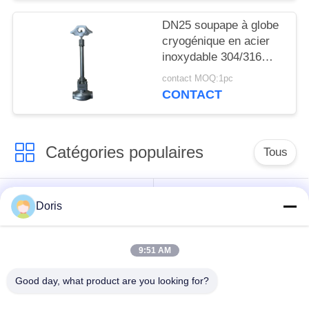
DN25 soupape à globe
cryogénique en acier
inoxydable 304/316
avec joint PTFE et
contact MOQ:1pc
corps de soupape
CONTACT
CF8/CF3 pour -196°C à
+80°C Applications
Catégories populaires
Tous
robinet à tournant
Doris
Vanne cryogénique
sphérique
cryogéniques
9:51 AM
clapet anti-retour
soupape de sûreté
Good day, what product are you looking for?
cryogénique
cryogénique