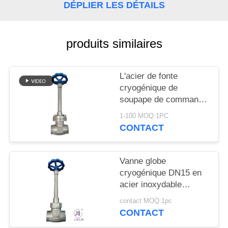
DEMANDEZ
DÉPLIER LES DÉTAILS
UNE
CITATION
produits similaires
PLAN
L'acier de fonte
DU
cryogénique de
SITE
soupape de commande
de globe ou l'acier
1-100 MOQ:1PC
inoxydable ou adaptent
CONTACT
POLITIQUE
le matériel aux besoins
du client
DE
Vanne globe
CONFIDENTIALITÉ
cryogénique DN15 en
acier inoxydable
304/316 5.0 MPa
contact MOQ:1pc
-196°C à +80°C
CONTACT