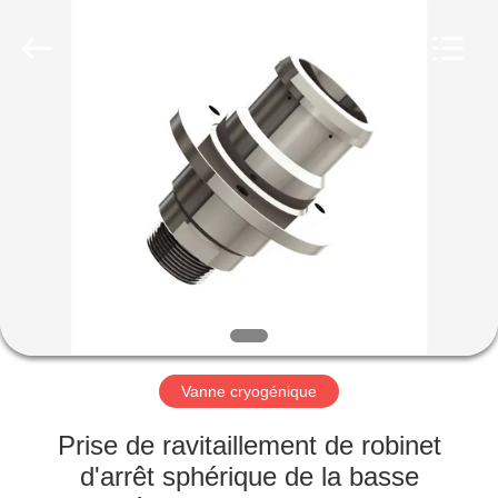
Liangchuan
Mechanical
Equipment
Co.,Ltd.
All
Rights
Reserved.
MAISON
PRODUITS
VIDÉOS
AU
SUJET
DE
Vanne cryogénique
NOUS
Prise de ravitaillement de robinet
d'arrêt sphérique de la basse