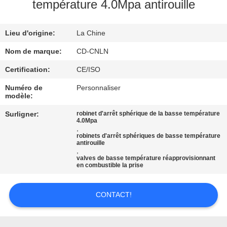
VISITE
température 4.0Mpa antirouille
D'USINE
Lieu d'origine:
La Chine
CONTRÔLE
Nom de marque:
CD-CNLN
DE
Certification:
CE/ISO
QUALITÉ
Numéro de
Personnaliser
modèle:
CONTACTEZ-
Surligner:
robinet d'arrêt sphérique de la basse température
4.0Mpa
,
NOUS
robinets d'arrêt sphériques de basse température
antirouille
,
valves de basse température réapprovisionnant
NOUVELLES
en combustible la prise
CAS
CONTACT!