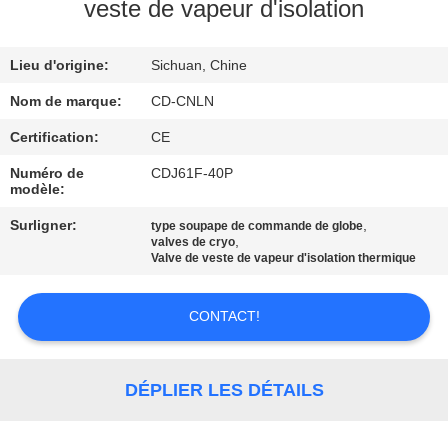
VISITE
veste de vapeur d'isolation
D'USINE
Lieu d'origine:
Sichuan, Chine
CONTRÔLE
Nom de marque:
CD-CNLN
DE
Certification:
CE
QUALITÉ
Numéro de
CDJ61F-40P
modèle:
CONTACTEZ-
Surligner:
,
type soupape de commande de globe
,
valves de cryo
NOUS
Valve de veste de vapeur d'isolation thermique
CONTACT!
NOUVELLES
CAS
DÉPLIER LES DÉTAILS