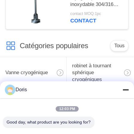
inoxydable 304/316
avec joint PTFE et
contact MOQ:1pc
corps de soupape
CONTACT
CF8/CF3 pour -196°C à
+80°C Applications
Catégories populaires
Tous
robinet à tournant
Vanne cryogénique
sphérique
cryogéniques
Doris
clapet anti-retour
soupape de sûreté
cryogénique
cryogénique
12:03 PM
valve réduisant la
Valve coupée
Good day, what product are you looking for?
pression cryogénique
cryogénique