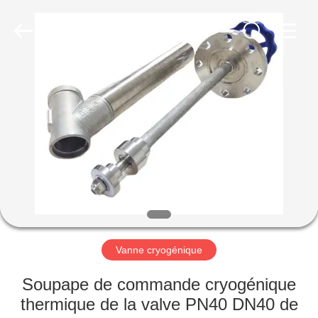
Liangchuan
Mechanical
Equipment
Co.,Ltd.
All
Rights
Reserved.
MAISON
PRODUITS
VIDÉOS
AU
SUJET
DE
Vanne cryogénique
NOUS
Soupape de commande cryogénique
thermique de la valve PN40 DN40 de