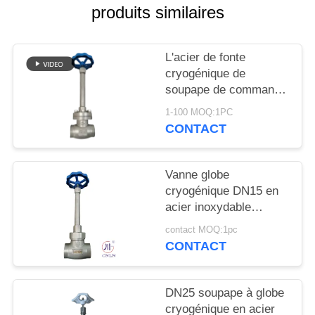
DEMANDEZ
produits similaires
UNE
CITATION
L'acier de fonte
cryogénique de
soupape de commande
PLAN
de globe ou l'acier
DU
1-100 MOQ:1PC
inoxydable ou adaptent
CONTACT
SITE
le matériel aux besoins
du client
Vanne globe
POLITIQUE
cryogénique DN15 en
DE
acier inoxydable
304/316 5.0 MPa
CONFIDENTIALITÉ
contact MOQ:1pc
-196°C à +80°C
CONTACT
DN25 soupape à globe
cryogénique en acier