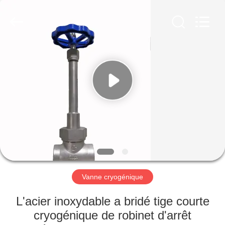
Liangchuan
Mechanical
Equipment
Co.,Ltd.
All
Rights
Reserved.
MAISON
PRODUITS
VIDÉOS
AU
SUJET
DE
Vanne cryogénique
NOUS
L'acier inoxydable a bridé tige courte
cryogénique de robinet d'arrêt