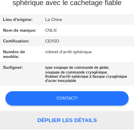
VISITE
sphérique avec le cachetage fiable
D'USINE
Lieu d'origine:
La Chine
CONTRÔLE
Nom de marque:
CNLN
DE
Certification:
CE/ISO
QUALITÉ
Numéro de
robinet d'arrêt sphérique
modèle:
CONTACTEZ-
Surligner:
,
type soupape de commande de globe
,
soupape de commande cryogénique
Robinet d'arrêt sphérique à flasque cryogénique
NOUS
d'acier inoxydable
NOUVELLES
CONTACT!
CAS
DÉPLIER LES DÉTAILS