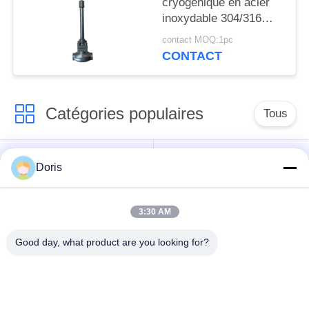
cryogénique en acier
inoxydable 304/316
avec joint PTFE et
contact MOQ:1pc
corps de soupape
CONTACT
CF8/CF3 pour -196°C à
+80°C Applications
Catégories populaires
Tous
robinet à tournant
Doris
Vanne cryogénique
sphérique
cryogéniques
3:30 AM
clapet anti-retour
soupape de sûreté
Good day, what product are you looking for?
cryogénique
cryogénique
valve réduisant la
Valve coupée
pression cryogénique
cryogénique