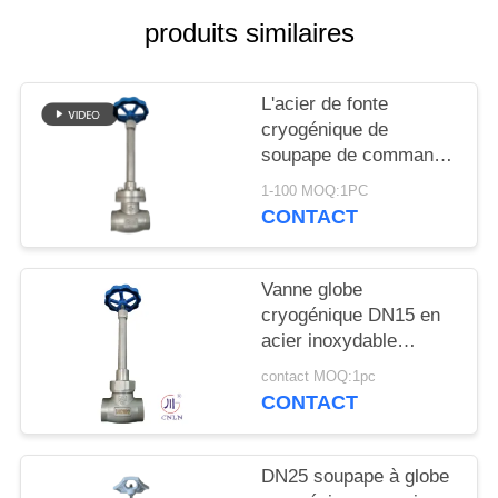
DEMANDEZ
produits similaires
UNE
CITATION
L'acier de fonte
cryogénique de
PLAN
soupape de commande
DU
de globe ou l'acier
1-100 MOQ:1PC
inoxydable ou adaptent
CONTACT
SITE
le matériel aux besoins
du client
POLITIQUE
Vanne globe
cryogénique DN15 en
DE
acier inoxydable
CONFIDENTIALITÉ
304/316 5.0 MPa
contact MOQ:1pc
-196°C à +80°C
CONTACT
DN25 soupape à globe