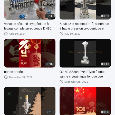
02:31
00:33
Valve de sécurité cryogénique à
Souillez le robinet d'arrêt sphérique
levage complet avec coude DN10-
à haute pression cryogénique en
40 mm
acier de la connexion PN10-32Mpa
April 19, 2024
July 10, 2023
de BW-SW
00:09
00:13
bonne année
O2 N2 SS304 PN40 Type à bride
vanne cryogénique longue tige
December 30, 2022
December 25, 2021
00:10
00:06