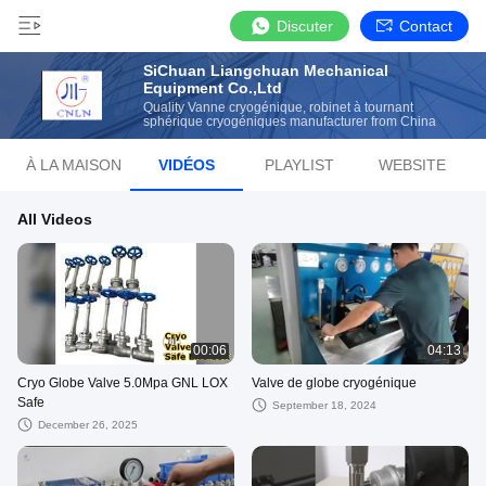
Discuter
Contact
SiChuan Liangchuan Mechanical
Equipment Co.,Ltd
Quality Vanne cryogénique, robinet à tournant
sphérique cryogéniques manufacturer from China
À LA MAISON
VIDÉOS
PLAYLIST
WEBSITE
All Videos
00:06
04:13
Cryo Globe Valve 5.0Mpa GNL LOX
Valve de globe cryogénique
Safe
September 18, 2024
December 26, 2025