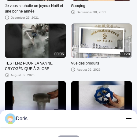
Je vous souhaite un joyeux Noël et
Guoqing
une bonne année
September 30, 2021
December 25, 2021
00:06
00:28
TEST LN2 POUR LA VANNE
Vue des produits
CRYOGÉNIQUE À GLOBE
August 05, 2026
August 02, 2026
00:27
00:29
Doris
fabrication de vannes cryogéniques
robinet-vanne à tige courte
August 02, 2026
August 02, 2026