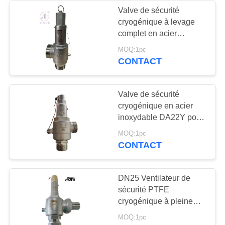
Valve de sécurité
cryogénique à levage
62
complet en acier
Robinet d'arrêt
inoxydable DN40 PN50
MOQ:1pc
pour réservoir /
CONTACT
sphérique
remorque
cryogénique de
Valve de sécurité
soudure de prise
cryogénique en acier
inoxydable DA22Y pour
gaz industriel de
18
MOQ:1pc
réservoir / de dérivation
CONTACT
Robinet d'arrêt
sphérique à flasque
DN25 Ventilateur de
sécurité PTFE
cryogénique
cryogénique à pleine
ouverture CF8 CF3
MOQ:1pc
3/8'-2' Taille