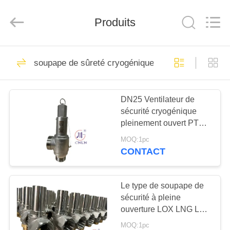
Liangchuan
Mechanical
Equipment
Produits
Co.,Ltd.
All
Rights
Reserved.
MAISON
243
soupape de sûreté cryogénique
Vanne cryogénique
PRODUITS
DN25 Ventilateur de
sécurité cryogénique
VIDÉOS
pleinement ouvert PTFE
CF8 CF3 LOX LNG LAR
MOQ:1pc
LIN LCO2 Ventilateur de
AU
CONTACT
réservoir
59
SUJET
robinet à tournant
DE
Le type de soupape de
sécurité à pleine
NOUS
sphérique
ouverture LOX LNG LAR
LIN LCO2
cryogéniques
MOQ:1pc