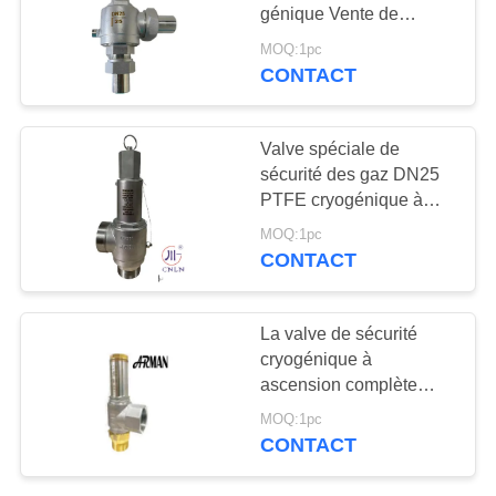
DEMANDEZ
génique Vente de
UNE
sécurité entièrement
MOQ:1pc
ouverte réservoir LOX
CITATION
CONTACT
25
LIN GNL
valve réduisant la
PLAN
Valve spéciale de
pression
sécurité des gaz DN25
DU
PTFE cryogénique à
cryogénique
SITE
pleine ouverture CF8
MOQ:1pc
CF3 pour réservoir de
CONTACT
GNL LIN LOX LAR
POLITIQUE
39
DE
La valve de sécurité
Valve coupée
CONFIDENTIALITÉ
cryogénique à
ascension complète
cryogénique
CF8 CF3 DN10-40 mm
MOQ:1pc
CONTACT