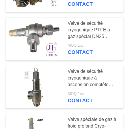
VISITE
CONTACT
D'USINE
Valve de sécurité
45
CONTRÔLE
cryogénique PTFE à
clapet anti-retour
gaz spécial DN25
DE
entièrement ouverte
cryogénique
MOQ:1pc
QUALITÉ
pour réservoir de GNL
CONTACT
LIN LOX LAR
CONTACTEZ-
Valve de sécurité
NOUS
cryogénique à
ascension complète
94
manuelle DN50 PN40
NOUVELLES
MOQ:1pc
soupape de sûreté
pour réservoir / dériveur /
CONTACT
pompe cryogénique
cryogénique
CAS
Valve spéciale de gaz à
froid profond Cryo-