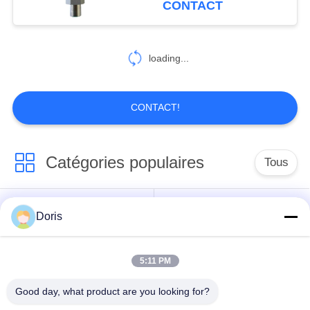
CONTACT
7
Soupape de
loading...
sécurité
cryogénique de
CONTACT!
sécurité
Catégories populaires
Tous
10
Valve pneumatique
robinet à tournant
Doris
cryogénique
Vanne cryogénique
sphérique
cryogéniques
5:11 PM
clapet anti-retour
soupape de sûreté
Good day, what product are you looking for?
cryogénique
cryogénique