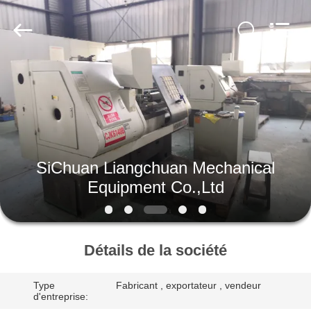
Liangchuan
Mechanical
Equipment
Co.,Ltd.
All
Rights
Reserved.
MAISON
PRODUITS
VIDÉOS
SiChuan Liangchuan Mechanical
Equipment Co.,Ltd
AU
SUJET
DE
Détails de la société
NOUS
Type
Fabricant , exportateur , vendeur
d'entreprise: