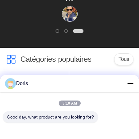
Catégories populaires
Tous
robinet à tournant
Doris
Vanne cryogénique
sphérique
cryogéniques
3:10 AM
clapet anti-retour
soupape de sûreté
Good day, what product are you looking for?
cryogénique
cryogénique
valve réduisant la
Valve coupée