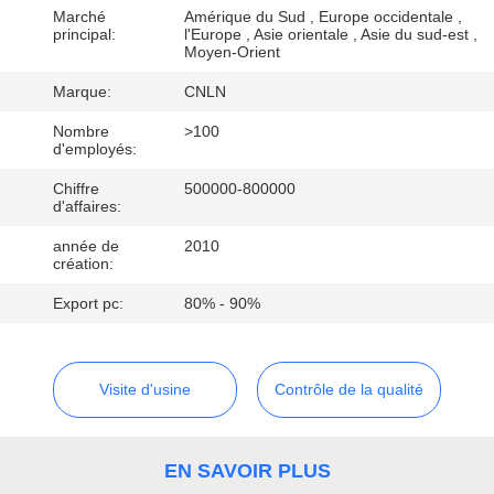
VISITE
Marché
Amérique du Sud , Europe occidentale ,
principal:
l'Europe , Asie orientale , Asie du sud-est ,
D'USINE
Moyen-Orient
Marque:
CNLN
CONTRÔLE
Nombre
>100
DE
d'employés:
QUALITÉ
Chiffre
500000-800000
d'affaires:
année de
2010
CONTACTEZ-
création:
NOUS
Export pc:
80% - 90%
NOUVELLES
Visite d'usine
Contrôle de la qualité
CAS
EN SAVOIR PLUS