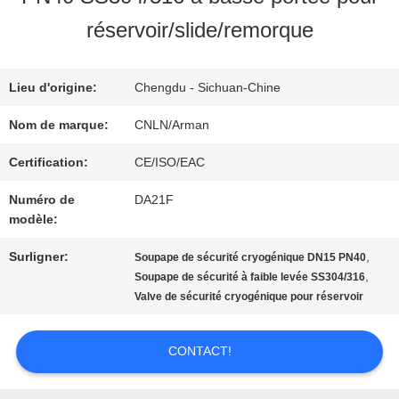
NOUS
réservoir/slide/remorque
VISITE
Lieu d'origine:
Chengdu - Sichuan-Chine
D'USINE
Nom de marque:
CNLN/Arman
Certification:
CE/ISO/EAC
CONTRÔLE
Numéro de
DA21F
modèle:
DE
Surligner:
,
Soupape de sécurité cryogénique DN15 PN40
QUALITÉ
,
Soupape de sécurité à faible levée SS304/316
Valve de sécurité cryogénique pour réservoir
CONTACTEZ-
CONTACT!
NOUS