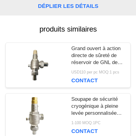
DÉPLIER LES DÉTAILS
NOUVELLES
produits similaires
CAS
Grand ouvert à action
directe de sûreté de
DEMANDEZ
réservoir de GNL de
ressort cryogénique de
USD110 per pc MOQ:1 pcs
UNE
la soupape SS304
CONTACT
DN15
CITATION
Soupape de sécurité
cryogénique à pleine
PLAN
levée personnalisée
avec approbation CE /
1-100 MOQ:1PC
DU
ISO9001
CONTACT