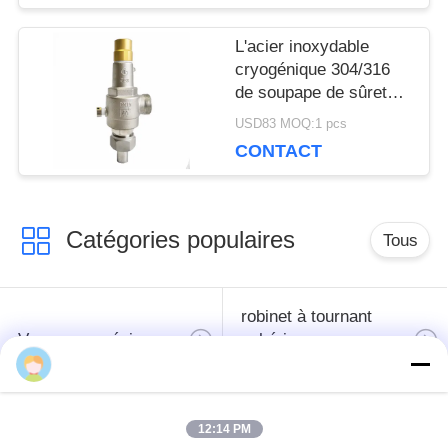
SITE
L'acier inoxydable
cryogénique 304/316
POLITIQUE
de soupape de sûreté
d'OEM DN20 filètent la
DE
USD83 MOQ:1 pcs
connexion
CONTACT
CONFIDENTIALITÉ
Catégories populaires
Tous
robinet à tournant
Vanne cryogénique
sphérique
cryogéniques
clapet anti-retour
soupape de sûreté
12:14 PM
cryogénique
cryogénique