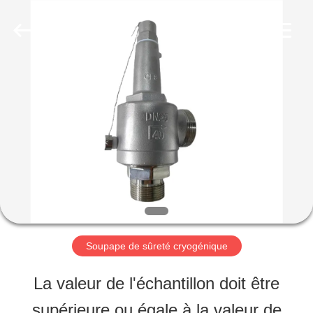
SiChuan
Liangchuan
Mechanical
Equipment
Co.,Ltd.
All
MAISON
Rights
Reserved.
PRODUITS
VIDÉOS
AU
Soupape de sûreté cryogénique
SUJET
La valeur de l'échantillon doit être
DE
supérieure ou égale à la valeur de