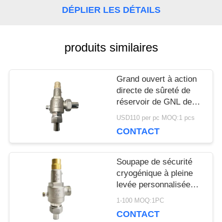
DÉPLIER LES DÉTAILS
NOUVELLES
produits similaires
CAS
Grand ouvert à action
directe de sûreté de
DEMANDEZ
réservoir de GNL de
ressort cryogénique de
USD110 per pc MOQ:1 pcs
UNE
la soupape SS304
CONTACT
DN15
CITATION
Soupape de sécurité
cryogénique à pleine
PLAN
levée personnalisée
avec approbation CE /
1-100 MOQ:1PC
DU
ISO9001
CONTACT