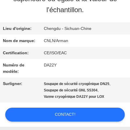
NOUS
l'échantillon.
VISITE
Lieu d'origine:
Chengdu - Sichuan-Chine
D'USINE
Nom de marque:
CNLN/Arman
Certification:
CE/ISO/EAC
CONTRÔLE
Numéro de
DA22Y
modèle:
DE
Surligner:
,
Soupape de sécurité cryogénique DN25
QUALITÉ
,
Soupape de sécurité GNL SS304
Vanne cryogénique DA22Y pour LOX
CONTACTEZ-
CONTACT!
NOUS