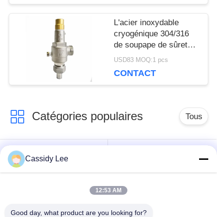
SITE
L'acier inoxydable
cryogénique 304/316
POLITIQUE
de soupape de sûreté
d'OEM DN20 filètent la
DE
USD83 MOQ:1 pcs
connexion
CONTACT
CONFIDENTIALITÉ
Catégories populaires
Tous
robinet à tournant
Cassidy Lee
Vanne cryogénique
sphérique
cryogéniques
12:53 AM
clapet anti-retour
soupape de sûreté
Good day, what product are you looking for?
cryogénique
cryogénique