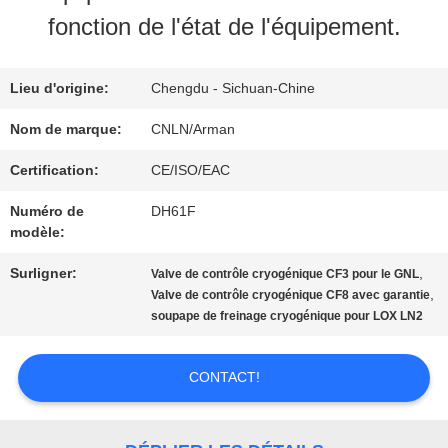
NOUS
fonction de l'état de l'équipement.
VISITE
Lieu d'origine:
Chengdu - Sichuan-Chine
D'USINE
Nom de marque:
CNLN/Arman
Certification:
CE/ISO/EAC
CONTRÔLE
Numéro de
DH61F
modèle:
DE
Surligner:
,
Valve de contrôle cryogénique CF3 pour le GNL
QUALITÉ
,
Valve de contrôle cryogénique CF8 avec garantie
soupape de freinage cryogénique pour LOX LN2
CONTACTEZ-
CONTACT!
NOUS