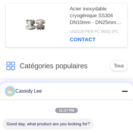
Acier inoxydable
POLITIQUE
cryogénique SS304
DN10mm - DN25mm
DE
de clapet anti-retour de
USD128 PER PC MOQ:1PC
CONFIDENTIALITÉ
connexion de soudure
CONTACT
Catégories populaires
Tous
robinet à tournant
Cassidy Lee
Vanne cryogénique
sphérique
cryogéniques
11:37 PM
clapet anti-retour
soupape de sûreté
Good day, what product are you looking for?
cryogénique
cryogénique