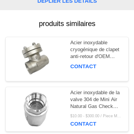
DÉPLIER LES DÉTAILS
NOUVELLES
produits similaires
CAS
Acier inoxydable
DEMANDEZ
cryogénique de clapet
anti-retour d'OEM
UNE
DN15 PN40 en forme
CONTACT
de disque pour le GNL
CITATION
Acier inoxydable de la
PLAN
valve 304 de Mini Air
Natural Gas Check
DU
avec l'approbation de la
$10.00 - $300.00 / Piece MOQ:100 pièces
CE
SITE
CONTACT