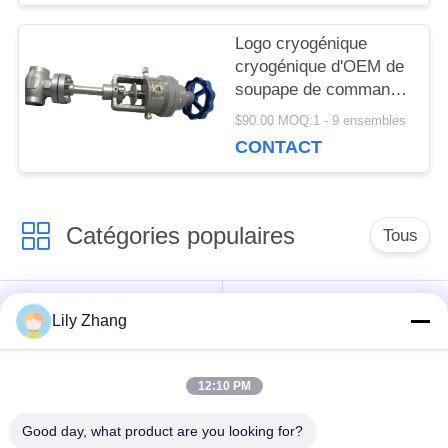
POLITIQUE
Logo cryogénique
cryogénique d'OEM de
DE
soupape de commande
de valve coupée de
CONFIDENTIALITÉ
$90.00 MOQ:1 - 9 ensembles
secours d'acier
CONTACT
inoxydable
Catégories populaires
Tous
robinet à tournant
Lily Zhang
Vanne cryogénique
sphérique
cryogéniques
12:10 PM
clapet anti-retour
soupape de sûreté
Good day, what product are you looking for?
cryogénique
cryogénique