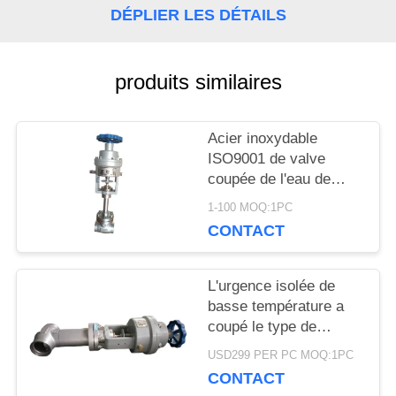
DÉPLIER LES DÉTAILS
NOUVELLES
produits similaires
CAS
Acier inoxydable
DEMANDEZ
ISO9001 de valve
coupée de l'eau de
UNE
secours de basse
1-100 MOQ:1PC
pression approuvé
CITATION
CONTACT
PLAN
L'urgence isolée de
basse température a
DU
coupé le type de
soudure DN10 - 40mm
USD299 PER PC MOQ:1PC
SITE
de valve
CONTACT