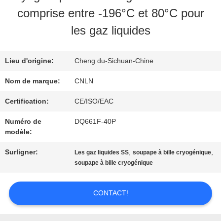
NOUS
comprise entre -196°C et 80°C pour
les gaz liquides
VISITE
D'USINE
Lieu d'origine:
Cheng du-Sichuan-Chine
Nom de marque:
CNLN
CONTRÔLE
Certification:
CE/ISO/EAC
DE
Numéro de
DQ661F-40P
modèle:
QUALITÉ
Surligner:
,
,
Les gaz liquides SS
soupape à bille cryogénique
soupape à bille cryogénique
CONTACTEZ-
CONTACT!
NOUS