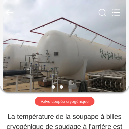
SiChuan
Liangchuan
Mechanical
Equipment
Co.,Ltd.
All
MAISON
Rights
Reserved.
PRODUITS
VIDÉOS
AU
Valve coupée cryogénique
SUJET
La température de la soupape à billes
DE
cryogénique de soudage à l'arrière est