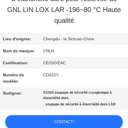
NOUS
GNL LIN LOX LAR -196~80 °C Haute
qualité
VISITE
D'USINE
Lieu d'origine:
Chengdu - la Sichuan-Chine
Nom de marque:
CNLN
CONTRÔLE
Certification:
CE/ISO/EAC
DE
Numéro de
CDA22Y
modèle:
QUALITÉ
SS304 soupape de sécurité cryogénique à
Surligner:
étanchéité dure
,
soupape de sécurité à étanchéité dure LAR
CONTACTEZ-
NOUS
CONTACT!