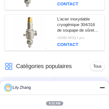
ISO9001
SITE
CONTACT
L'acier inoxydable
POLITIQUE
cryogénique 304/316
de soupape de sûreté
DE
d'OEM DN20 filètent la
USD83 MOQ:1 pcs
CONFIDENTIALITÉ
connexion
CONTACT
Catégories populaires
Tous
robinet à tournant
Lily Zhang
Vanne cryogénique
sphérique
cryogéniques
9:32 AM