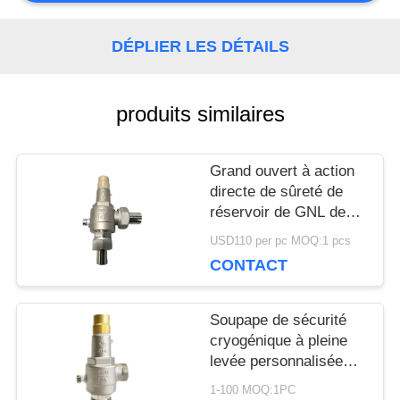
NOUVELLES
DÉPLIER LES DÉTAILS
CAS
produits similaires
Grand ouvert à action
DEMANDEZ
directe de sûreté de
réservoir de GNL de
UNE
ressort cryogénique de
USD110 per pc MOQ:1 pcs
la soupape SS304
CITATION
CONTACT
DN15
Soupape de sécurité
PLAN
cryogénique à pleine
levée personnalisée
DU
avec approbation CE /
1-100 MOQ:1PC