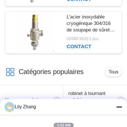
SITE
L'acier inoxydable
POLITIQUE
cryogénique 304/316
de soupape de sûreté
DE
d'OEM DN20 filètent la
USD83 MOQ:1 pcs
connexion
CONTACT
CONFIDENTIALITÉ
Catégories populaires
Tous
robinet à tournant
Vanne cryogénique
sphérique
cryogéniques
Lily Zhang
clapet anti-retour
soupape de sûreté
3:43 AM