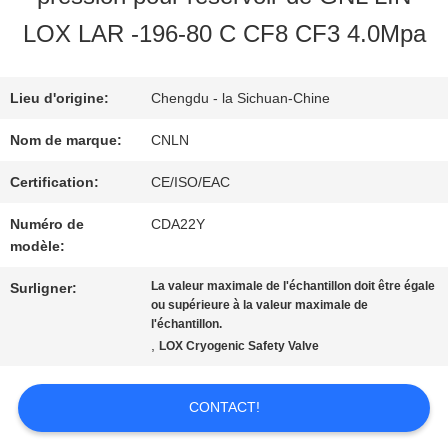
NOUS
LOX LAR -196-80 C CF8 CF3 4.0Mpa
VISITE
Lieu d'origine:
Chengdu - la Sichuan-Chine
D'USINE
Nom de marque:
CNLN
Certification:
CE/ISO/EAC
CONTRÔLE
Numéro de
CDA22Y
modèle:
DE
La valeur maximale de l'échantillon doit être égale
Surligner:
QUALITÉ
ou supérieure à la valeur maximale de
l'échantillon.
,
LOX Cryogenic Safety Valve
CONTACTEZ-
CONTACT!
NOUS