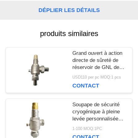
DÉPLIER LES DÉTAILS
NOUVELLES
produits similaires
CAS
Grand ouvert à action
directe de sûreté de
DEMANDEZ
réservoir de GNL de
ressort cryogénique de
UNE
USD110 per pc MOQ:1 pcs
la soupape SS304
CONTACT
DN15
CITATION
Soupape de sécurité
PLAN
cryogénique à pleine
levée personnalisée
DU
avec approbation CE /
1-100 MOQ:1PC
ISO9001
CONTACT