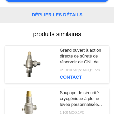
NOUVELLES
DÉPLIER LES DÉTAILS
CAS
produits similaires
Grand ouvert à action
DEMANDEZ
directe de sûreté de
UNE
réservoir de GNL de
ressort cryogénique de
USD110 per pc MOQ:1 pcs
CITATION
la soupape SS304
CONTACT
DN15
PLAN
Soupape de sécurité
cryogénique à pleine
DU
levée personnalisée
avec approbation CE /
1-100 MOQ:1PC