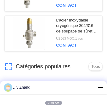
SITE
ISO9001
CONTACT
POLITIQUE
L'acier inoxydable
cryogénique 304/316
DE
de soupape de sûreté
d'OEM DN20 filètent la
USD83 MOQ:1 pcs
CONFIDENTIALITÉ
connexion
CONTACT
Catégories populaires
Tous
robinet à tournant
Lily Zhang
Vanne cryogénique
sphérique
cryogéniques
7:50 AM