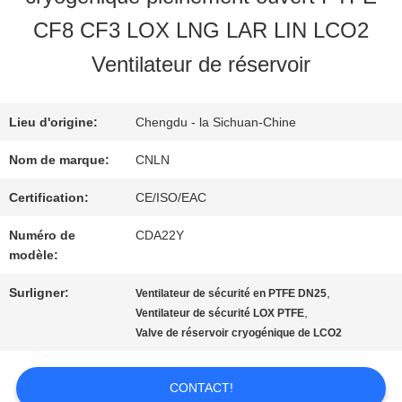
NOUS
CF8 CF3 LOX LNG LAR LIN LCO2
Ventilateur de réservoir
VISITE
D'USINE
Lieu d'origine:
Chengdu - la Sichuan-Chine
Nom de marque:
CNLN
CONTRÔLE
Certification:
CE/ISO/EAC
DE
Numéro de
CDA22Y
modèle:
QUALITÉ
Surligner:
,
Ventilateur de sécurité en PTFE DN25
,
Ventilateur de sécurité LOX PTFE
Valve de réservoir cryogénique de LCO2
CONTACTEZ-
NOUS
CONTACT!