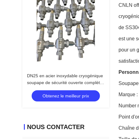
CNLN off
cryogéni
de SS304/
est une s
pour un g
satisfact
Personna
DN25 en acier inoxydable cryogénique
soupape de sécurité ouverte complète
Soupape 
CF8 CF3
Marque 
Obtenez le meilleur prix
Number 
Point d'o
NOUS CONTACTER
Chaîne d