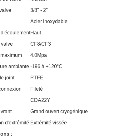
 valve
3/8" - 2"
Acier inoxydable
 d'écoulement
Haut
 valve
CF8/CF3
n maximum
4.0Mpa
ure ambiante
-196 à +120°C
e joint
PTFE
connexion
Fileté
CDA22Y
uvrant
Grand ouvert cryogénique
n d'extrémité
Extrémité vissée
ions :