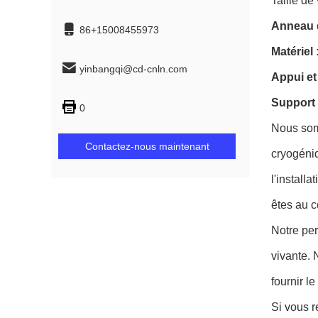
Taille de 
Anneau d
86+15008455973
Matériel 
yinbangqi@cd-cnln.com
Appui et
Support 
0
Nous somm
Contactez-nous maintenant
cryogéniq
l'install
êtes au c
Notre per
vivante.
fournir l
Si vous r