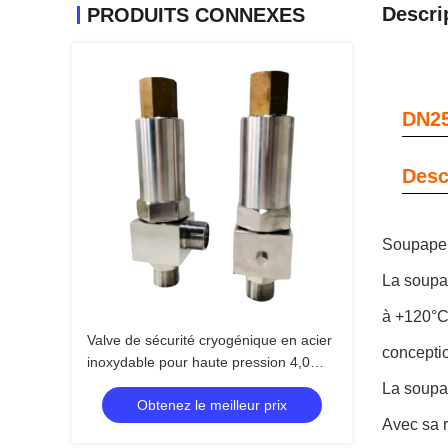
Descri
PRODUITS CONNEXES
DN25
Desc
Soupape 
La soupa
à +120°C 
Valve de sécurité cryogénique en acier
conceptio
inoxydable pour haute pression 4,0
MPa et températures extrêmes de
La soupap
Obtenez le meilleur prix
-196°C à +120°C
Avec sa r