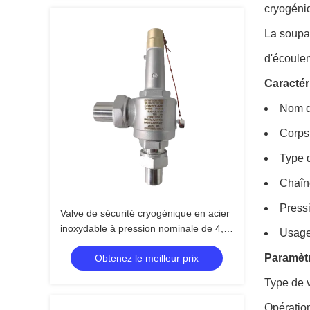
cryogéni
La soupap
d'écoulem
Caractér
Nom d
Corps
Type 
Chaîn
Press
Valve de sécurité cryogénique en acier
inoxydable à pression nominale de 4,0
Usage
MPa pour des applications allant de
Paramètr
Obtenez le meilleur prix
-196°C à +120°C
Type de 
Opératio