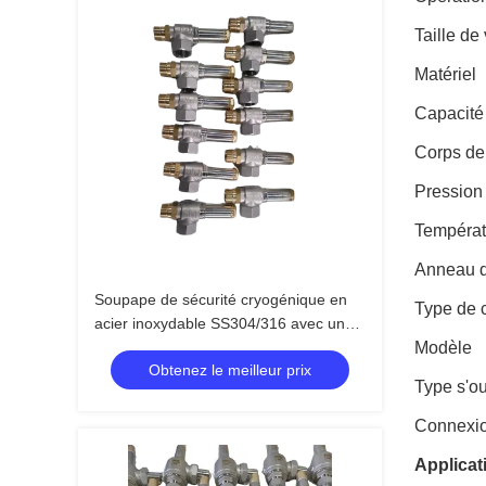
Taille de
Matériel
Capacité
Corps de
Pressio
Températ
Anneau d
Soupape de sécurité cryogénique en
Type de 
acier inoxydable SS304/316 avec une
pression maximale de 4,0 MPa pour
Modèle
Obtenez le meilleur prix
une plage de température de -196 °C à
Type s'o
+120 °C
Connexio
Applicat