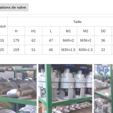
ations de valve
Taille
duit
H
H1
L
M1
M2
D0
15
179
62
47
M45×2
M36×2
36
25
159
51
46
M30×1.5
M30×1.5
22