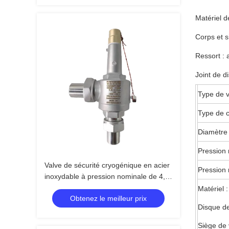
Matériel d
Corps et s
Ressort : 
Joint de d
Type de v
Type de co
Diamètre
Pression
Valve de sécurité cryogénique en acier
Pression 
inoxydable à pression nominale de 4,0
MPa pour des applications allant de
Matériel 
Obtenez le meilleur prix
-196°C à +120°C
Disque de
Siège de 