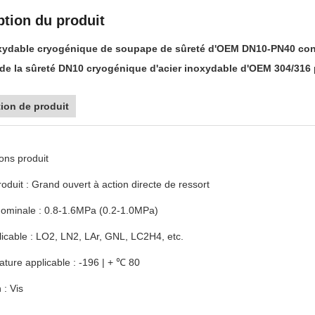
ption du produit
xydable cryogénique de soupape de sûreté d'OEM DN10-PN40 conn
e la sûreté DN10 cryogénique d'acier inoxydable d'OEM 304/316 
ion de produit
ions produit
oduit : Grand ouvert à action directe de ressort
nominale : 0.8-1.6MPa (0.2-1.0MPa)
licable : LO2, LN2, LAr, GNL, LC2H4, etc.
ture applicable : -196 | + ℃ 80
: Vis