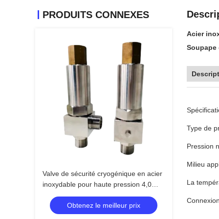
Descri
PRODUITS CONNEXES
Acier ino
Soupape d
Descript
Spécificat
Type de pr
Pression 
Milieu app
Valve de sécurité cryogénique en acier
La tempéra
inoxydable pour haute pression 4,0
MPa et températures extrêmes de
Connexion 
Obtenez le meilleur prix
-196°C à +120°C