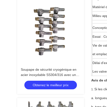
Matériel d
Milieu ap
Concepti
Essai : 
Vie de val
et emplac
Délai d'e
Soupape de sécurité cryogénique en
Les valve
acier inoxydable SS304/316 avec une
pression maximale de 4,0 MPa pour
Avis de cl
Obtenez le meilleur prix
une plage de température de -196 °C à
Si les c
1.
+120 °C
a. longueu
b. type de