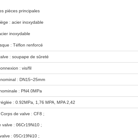
es pièces principales
iège : acier inoxydable
acier inoxydable
isque : Téflon renforcé
alve : soupape de sûreté
nnexion : vis/fil
 nominal : DN15~25mm
 nominale : PN4.0MPa
réglée : 0.92MPa, 1,76 MPA, MPA 2,42
: Corps de valve : CF8 ;
 valve : 06Cr19Ni10 ;
valve : 05Cr19Ni10 ;