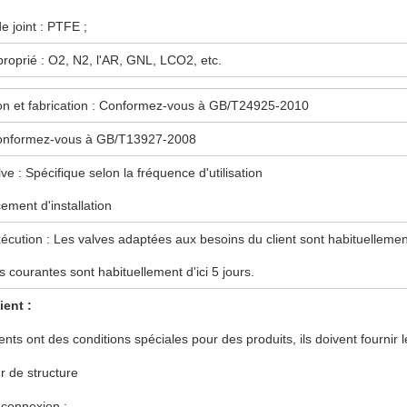
e joint : PTFE ;
proprié : O2, N2, l'AR, GNL, LCO2, etc.
on et fabrication : Conformez-vous à GB/T24925-2010
Conformez-vous à GB/T13927-2008
ve : Spécifique selon la fréquence d'utilisation
ement d'installation
xécution : Les valves adaptées aux besoins du client sont habituellemen
s courantes sont habituellement d'ici 5 jours.
ient :
lients ont des conditions spéciales pour des produits, ils doivent fournir 
r de structure
 connexion ;