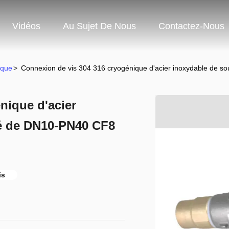
Vidéos
Au Sujet De Nous
Contactez-Nous
ique
>
Connexion de vis 304 316 cryogénique d'acier inoxydable de 
nique d'acier
é de DN10-PN40 CF8
is