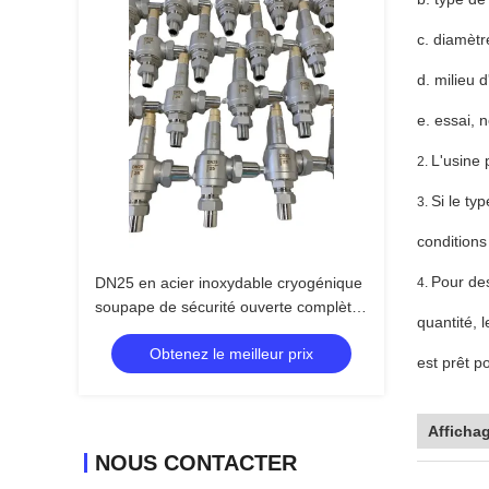
c. diamètr
d. milieu 
e. essai, 
L'usine 
2.
Si le ty
3.
conditions
Pour des
DN25 en acier inoxydable cryogénique
4.
soupape de sécurité ouverte complète
quantité, l
CF8 CF3
Obtenez le meilleur prix
est prêt p
Afficha
NOUS CONTACTER