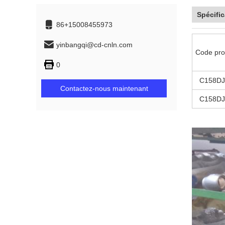
Spécific
86+15008455973
yinbangqi@cd-cnln.com
Code pro
0
C158DJ
Contactez-nous maintenant
C158DJ