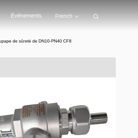
Événements
French
soupape de sûreté de DN10-PN40 CF8